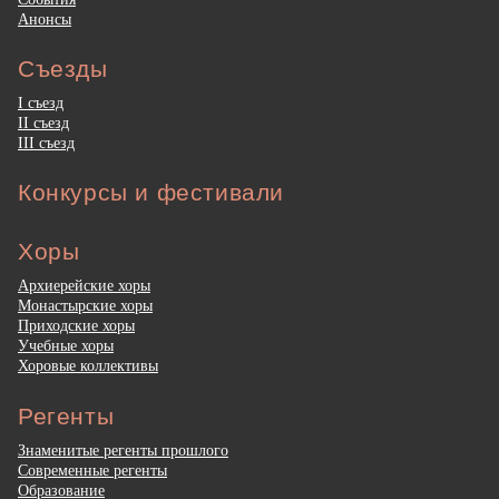
Анонсы
Съезды
I съезд
II съезд
III съезд
Конкурсы и фестивали
Хоры
Архиерейские хоры
Монастырские хоры
Приходские хоры
Учебные хоры
Хоровые коллективы
Регенты
Знаменитые регенты прошлого
Современные регенты
Образование