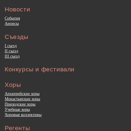
Новости
События
Анонсы
Съезды
I съезд
II съезд
III съезд
Конкурсы и фестивали
Хоры
Архиерейские хоры
Монастырские хоры
Приходские хоры
Учебные хоры
Хоровые коллективы
Регенты