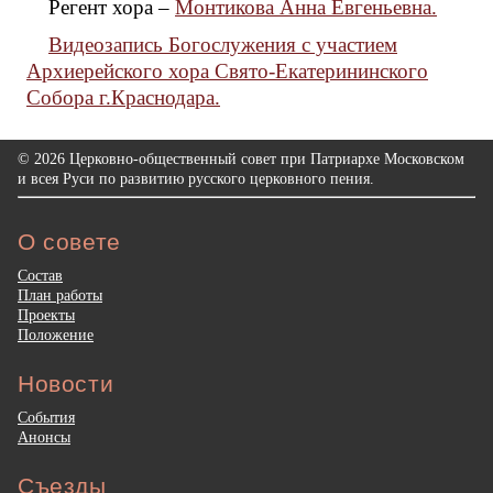
Регент хора –
Монтикова Анна Евгеньевна.
Видеозапись Богослужения с участием
Архиерейского хора Свято-Екатерининского
Собора г.Краснодара.
© 2026 Церковно-общественный совет при Патриархе Московском
и всея Руси по развитию русского церковного пения.
О совете
Состав
План работы
Проекты
Положение
Новости
События
Анонсы
Съезды