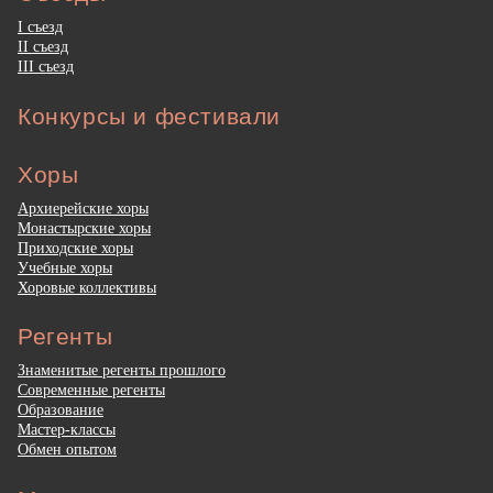
I съезд
II съезд
III съезд
Конкурсы и фестивали
Хоры
Архиерейские хоры
Монастырские хоры
Приходские хоры
Учебные хоры
Хоровые коллективы
Регенты
Знаменитые регенты прошлого
Современные регенты
Образование
Мастер-классы
Обмен опытом