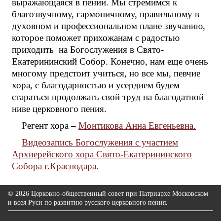
выражающаяся в пении. Мы стремимся к
благозвучному, гармоничному, правильному в
духовном и профессиональном плане звучанию,
которое поможет прихожанам с радостью
приходить на Богослужения в Свято-
Екатерининский Собор. Конечно, нам еще очень
многому предстоит учиться, но все мы, певчие
хора, с благодарностью и усердием будем
стараться продолжать свой труд на благодатной
ниве церковного пения.
Регент хора –
Монтикова Анна Евгеньевна.
Видеозапись Богослужения с участием
Архиерейского хора Свято-Екатерининского
Собора г.Краснодара.
© 2026 Церковно-общественный совет при Патриархе Московском
и всея Руси по развитию русского церковного пения.