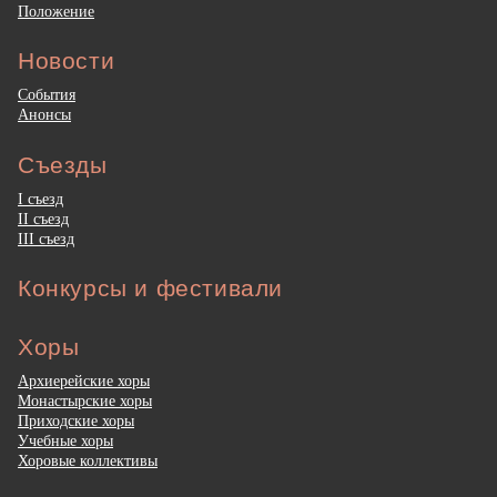
Положение
Новости
События
Анонсы
Съезды
I съезд
II съезд
III съезд
Конкурсы и фестивали
Хоры
Архиерейские хоры
Монастырские хоры
Приходские хоры
Учебные хоры
Хоровые коллективы