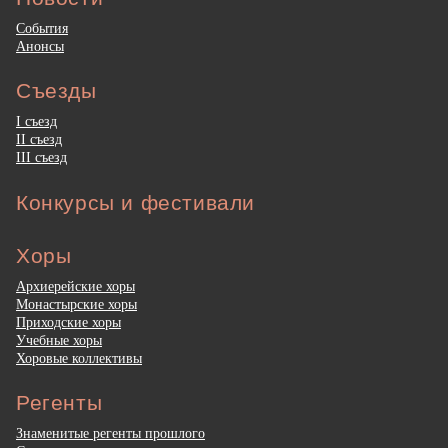
События
Анонсы
Съезды
I съезд
II съезд
III съезд
Конкурсы и фестивали
Хоры
Архиерейские хоры
Монастырские хоры
Приходские хоры
Учебные хоры
Хоровые коллективы
Регенты
Знаменитые регенты прошлого