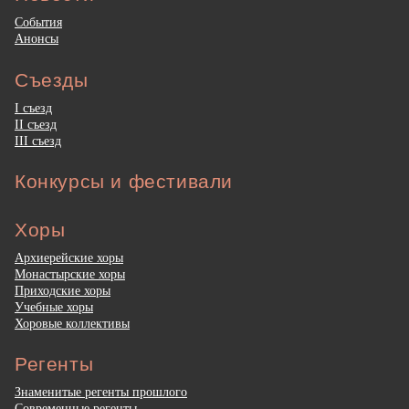
События
Анонсы
Съезды
I съезд
II съезд
III съезд
Конкурсы и фестивали
Хоры
Архиерейские хоры
Монастырские хоры
Приходские хоры
Учебные хоры
Хоровые коллективы
Регенты
Знаменитые регенты прошлого
Современные регенты