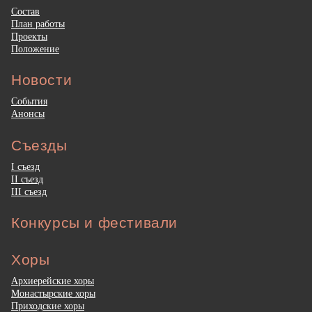
Состав
План работы
Проекты
Положение
Новости
События
Анонсы
Съезды
I съезд
II съезд
III съезд
Конкурсы и фестивали
Хоры
Архиерейские хоры
Монастырские хоры
Приходские хоры