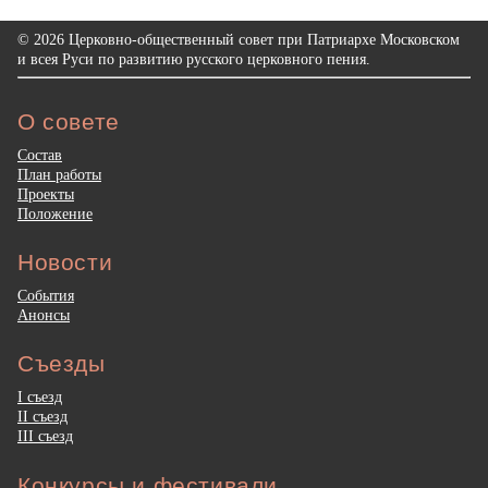
© 2026 Церковно-общественный совет при Патриархе Московском
и всея Руси по развитию русского церковного пения.
О совете
Состав
План работы
Проекты
Положение
Новости
События
Анонсы
Съезды
I съезд
II съезд
III съезд
Конкурсы и фестивали