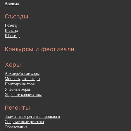
Анонсы
Съезды
I съезд
II съезд
III съезд
Конкурсы и фестивали
Хоры
Архиерейские хоры
Монастырские хоры
Приходские хоры
Учебные хоры
Хоровые коллективы
Регенты
Знаменитые регенты прошлого
Современные регенты
Образование