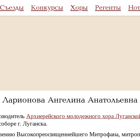
Съезды
Конкурсы
Хоры
Регенты
Но
Ларионова Ангелина Анатольевна
ководитель
Архиерейского молодежного хора Луганско
оборе г. Луганска.
вению Высокопреосвященнейшего Митрофана, митропол