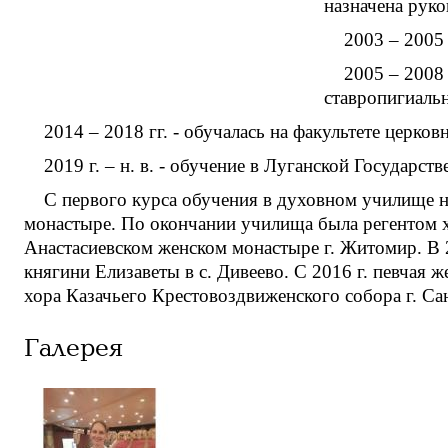
назначена рук
2003 – 2005 
2005 – 2008
ставропигиаль
2014 – 2018 гг. - обучалась на факультете церк
2019 г. – н. в. - обучение в Луганской Государс
С первого курса обучения в духовном училище н
монастыре. По окончании училища была регентом х
Анастасиевском женском монастыре г. Житомир. В 2
княгини Елизаветы в с. Дивеево. С 2016 г. певчая
хора Казачьего Крестовоздвиженского собора г. Сан
Галерея