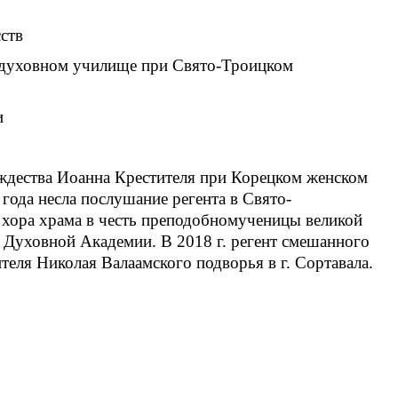
сств
ом духовном училище при Свято-Троицком
и
ождества Иоанна Крестителя при Корецком женском
ода несла послушание регента в Свято-
о хора храма в честь преподобномученицы великой
й Духовной Академии. В 2018 г. регент смешанного
ителя Николая Валаамского подворья в г. Сортавала.