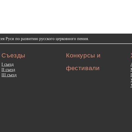
ея Руси по развитию русского церковного пения.
Съезды
Конкурсы и
I съезд
фестивали
II съезд
III съезд