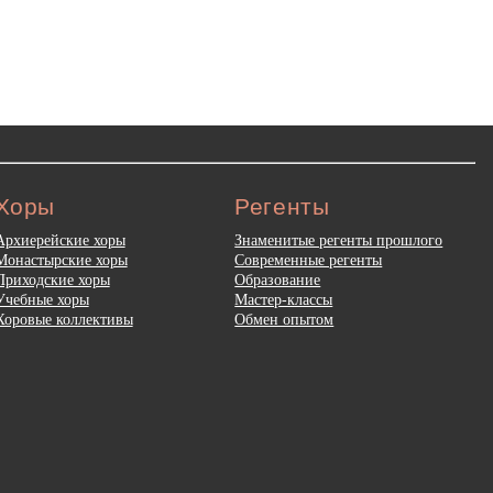
Хоры
Регенты
Архиерейские хоры
Знаменитые регенты прошлого
Монастырские хоры
Современные регенты
Приходские хоры
Образование
Учебные хоры
Мастер-классы
Хоровые коллективы
Обмен опытом