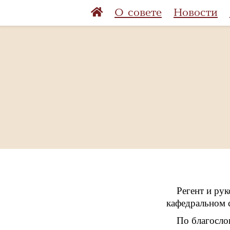
О совете
Новости
Регент и ру
кафедральном с
По благосло