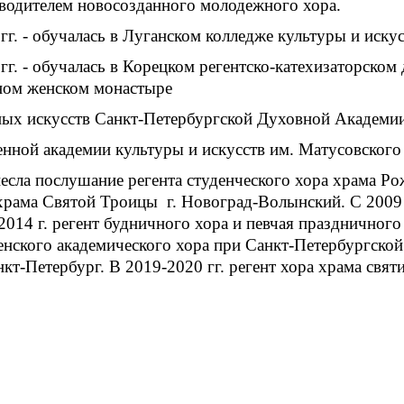
оводителем новосозданного молодежного хора.
гг. - обучалась в Луганском колледже культуры и иску
 гг. - обучалась в Корецком регентско-катехизаторск
ном женском монастыре
овных искусств Санкт-Петербургской Духовной Академи
твенной академии культуры и искусств им. Матусовского
есла послушание регента студенческого хора храма Р
рама Святой Троицы г. Новоград-Волынский. С 2009 г
014 г. регент будничного хора и певчая праздничног
 женского академического хора при Санкт-Петербургско
кт-Петербург. В 2019-2020 гг. регент хора храма свят