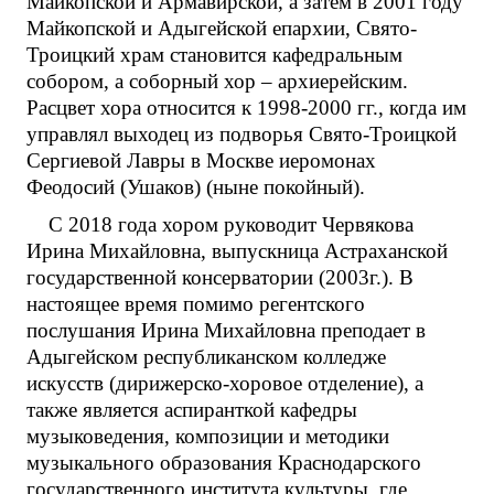
Майкопской и Армавирской, а затем в 2001 году
Майкопской и Адыгейской епархии, Свято-
Троицкий храм становится кафедральным
собором, а соборный хор – архиерейским.
Расцвет хора относится к 1998-2000 гг., когда им
управлял выходец из подворья Свято-Троицкой
Сергиевой Лавры в Москве иеромонах
Феодосий (Ушаков) (ныне покойный).
С 2018 года хором руководит Червякова
Ирина Михайловна, выпускница Астраханской
государственной консерватории (2003г.). В
настоящее время помимо регентского
послушания Ирина Михайловна преподает в
Адыгейском республиканском колледже
искусств (дирижерско-хоровое отделение), а
также является аспиранткой кафедры
музыковедения, композиции и методики
музыкального образования Краснодарского
государственного института культуры, где