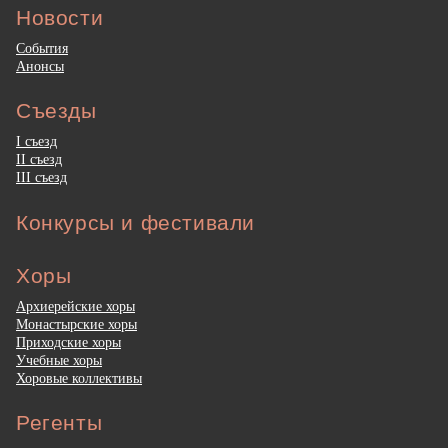
Новости
События
Анонсы
Съезды
I съезд
II съезд
III съезд
Конкурсы и фестивали
Хоры
Архиерейские хоры
Монастырские хоры
Приходские хоры
Учебные хоры
Хоровые коллективы
Регенты