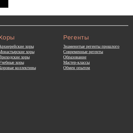
Хоры
Регенты
Архиерейские хоры
Знаменитые регенты прошлого
Монастырские хоры
Современные регенты
Приходские хоры
Образование
Учебные хоры
Мастер-классы
Хоровые коллективы
Обмен опытом