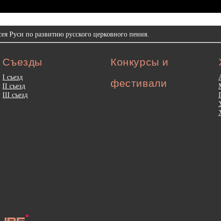
ея Руси по развитию русского церковного пения.
Съезды
Конкурсы и
I съезд
фестивали
II съезд
III съезд