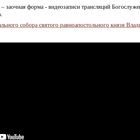
 – заочная форма - видеозаписи трансляций Богослуже
.
льного собора святого равноапостольного князя Влад