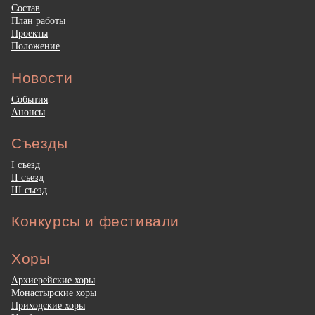
Состав
План работы
Проекты
Положение
Новости
События
Анонсы
Съезды
I съезд
II съезд
III съезд
Конкурсы и фестивали
Хоры
Архиерейские хоры
Монастырские хоры
Приходские хоры