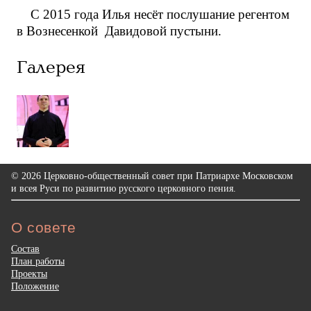
С 2015 года Илья несёт послушание регентом
в Вознесенкой Давидовой пустыни.
Галерея
© 2026 Церковно-общественный совет при Патриархе Московском
и всея Руси по развитию русского церковного пения.
О совете
Состав
План работы
Проекты
Положение