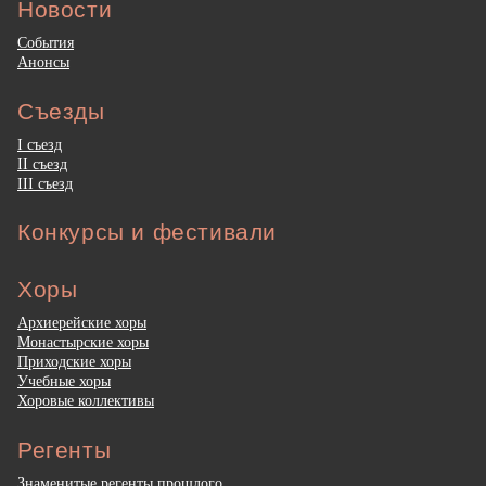
Новости
События
Анонсы
Съезды
I съезд
II съезд
III съезд
Конкурсы и фестивали
Хоры
Архиерейские хоры
Монастырские хоры
Приходские хоры
Учебные хоры
Хоровые коллективы
Регенты
Знаменитые регенты прошлого