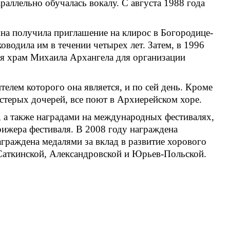
раллельно обучалась вокалу. С августа 1988 года
яна получила приглашение на клирос в Богородице-
оводила им в течении четырех лет. Затем, в 1996
я храм Михаила Архангела для организации
елем которого она является, и по сей день. Кроме
терых дочерей, все поют в Архиерейском хоре.
, а также наградами на международных фестивалях,
рижера фестиваля. В 2008 году награждена
граждена медалями за вклад в развитие хорового
 Саткинской, Александровской и Юрьев-Польской.