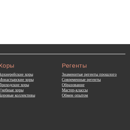
Хоры
Регенты
Архиерейские хоры
Знаменитые регенты прошлого
Монастырские хоры
Современные регенты
Приходские хоры
Образование
Учебные хоры
Мастер-классы
Хоровые коллективы
Обмен опытом