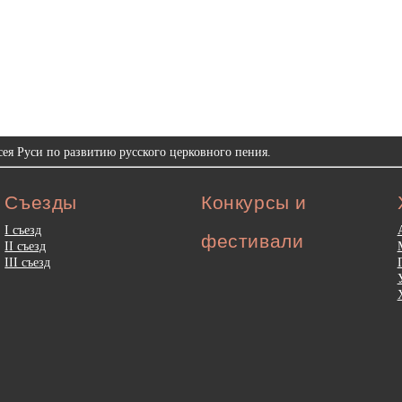
ея Руси по развитию русского церковного пения.
Съезды
Конкурсы и
I съезд
фестивали
II съезд
III съезд