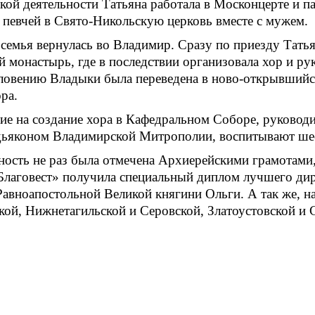
кой деятельности Татьяна работала в Москонцерте и па
 певчей в Свято-Никольскую церковь вместе с мужем.
 семья вернулась во Владимир. Сразу по приезду Тать
 монастырь, где в последствии организовала хор и рук
словению Владыки была переведена в ново-открывшийс
ра.
е на создание хора в Кафедральном Соборе, руководит
одьяконом Владимирской Митрополии, воспитывают шес
ьность не раз была отмечена Архиерейскими грамотами
 Благовест» получила специальный диплом лучшего ди
авноапостольной Великой княгини Ольги. А так же, на
кой, Нижнетагильской и Серовской, Златоустовской и