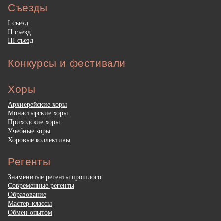
Съезды
I съезд
II съезд
III съезд
Конкурсы и фестивали
Хоры
Архиерейские хоры
Монастырские хоры
Приходские хоры
Учебные хоры
Хоровые коллективы
Регенты
Знаменитые регенты прошлого
Современные регенты
Образование
Мастер-классы
Обмен опытом