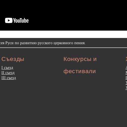
ея Руси по развитию русского церковного пения.
Съезды
Конкурсы и
I съезд
фестивали
II съезд
III съезд