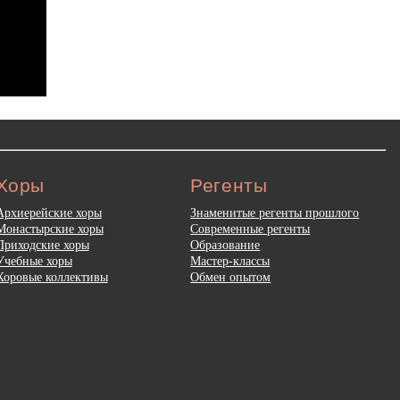
Хоры
Регенты
Архиерейские хоры
Знаменитые регенты прошлого
Монастырские хоры
Современные регенты
Приходские хоры
Образование
Учебные хоры
Мастер-классы
Хоровые коллективы
Обмен опытом