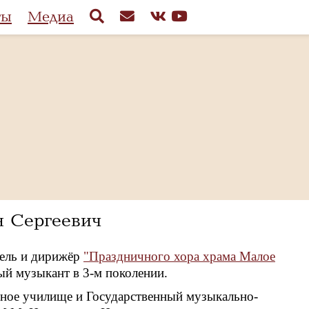
ты
Медиа
н Сергеевич
ель и дирижёр
"Праздничного хора храма Малое
ый музыкант в 3-м поколении.
ное училище и Государственный музыкально-