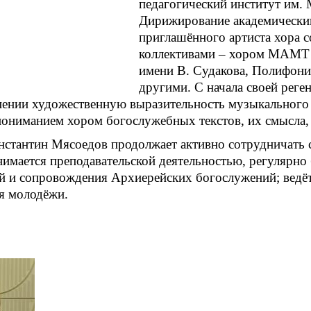
педагогический институт им.
Дирижирование академическим 
приглашённого артиста хора 
коллективами – хором МАМТ и
имени В. Судакова, Полифонич
другими. С начала своей реген
ении художественную выразительность музыкального 
ониманием хором богослужебных текстов, их смысла, 
нстантин Мясоедов продолжает активно сотрудничат
нимается преподавательской деятельностью, регулярно
й и сопровождения Архиерейских богослужений; ведё
я молодёжи.