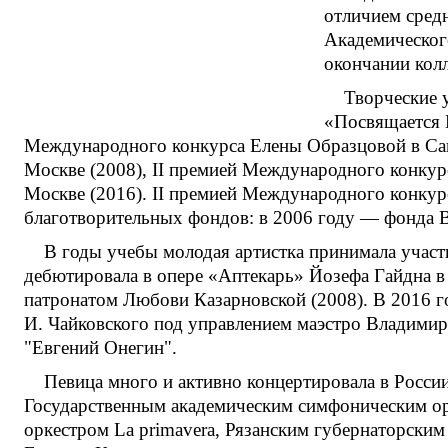
отличием сред
Академическог
окончании кол
Творческие 
«Посвящается 
Международного конкурса Елены Образцовой в Санк
Москве (2008), II премией Международного конкурса
Москве (2016). II премией Международного конку
благотворительных фондов: в 2006 году — фонда 
В годы учебы молодая артистка принимала участ
дебютировала в опере «Аптекарь» Йозефа Гайдна 
патронатом Любови Казарновской (2008). В 2016 г
И. Чайковского под управлением маэстро Владимира 
"Евгений Онегин".
Певица много и активно концертировала в Росси
Государственным академическим симфоническим ор
оркестром La primavera, Рязанским губернаторски