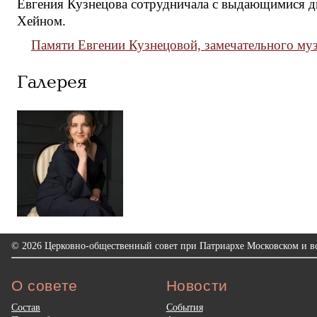
Евгения Кузнецова сотрудничала с выдающимися
Хейном.
Памяти Евгении Кузнецовой, замечательного муз
Галерея
© 2026 Церковно-общественный совет при Патриархе Московском и вс
О совете
Новости
Состав
События