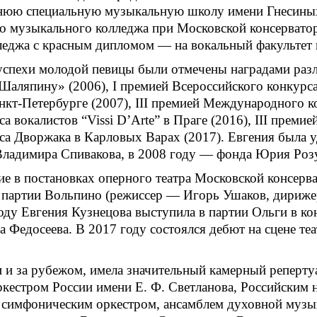
нюю специальную музыкальную школу имени Гнесиных 
о музыкального колледжа при Московской консерватор
леджа с красным дипломом — на вокальный факультет 
успехи молодой певицы были отмечены наградами разл
Шаляпину» (2006), I премией Всероссийского конкурс
т-Петербурге (2007), III премией Международного ко
 вокалистов “Vissi D’Arte” в Праге (2016), III преми
рса Дворжака в Карловых Варах (2017). Евгения была
Владимира Спивакова, в 2008 году — фонда Юрия Роз
ие в постановках оперного театра Московской консерв
в партии Вольпино (режиссер — Игорь Ушаков, дириже
оду Евгения Кузнецова выступила в партии Ольги в к
Федосеева. В 2017 году состоялся дебют на сцене теат
и и за рубежом, имела значительный камерный реперту
кестром России имени Е. Ф. Светланова, Российским
м симфоническим оркестром, ансамблем духовной муз