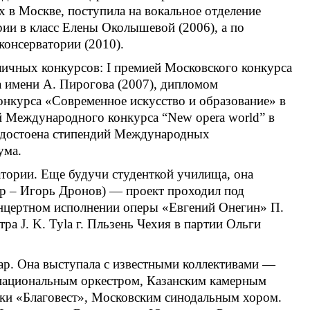
в Москве, поступила на вокальное отделение
ии в класс Елены Околышевой (2006), а по
консерватории (2010).
ичных конкурсов: I премией Московского конкурса
а имени А. Пирогова (2007), дипломом
нкурса «Современное искусство и образование» в
ей Международного конкурса “New opera world” в
 удостоена стипендий Международных
ума.
атории. Еще будучи студенткой училища, она
р – Игорь Дронов) — проект проходил под
онцертном исполнении оперы «Евгений Онегин» П.
ра J. K. Tyla г. Пльзень Чехия в партии Ольги
ар. Она выступала с известными коллективами —
 национальным оркестром, Казанским камерным
ыки «Благовест», Московским синодальным хором.