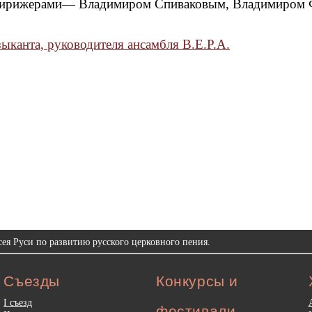
 дирижерами— Владимиром Спиваковым, Владимиром
ыканта, руководителя ансамбля В.Е.Р.А.
ея Руси по развитию русского церковного пения.
Съезды
Конкурсы и
I съезд
фестивали