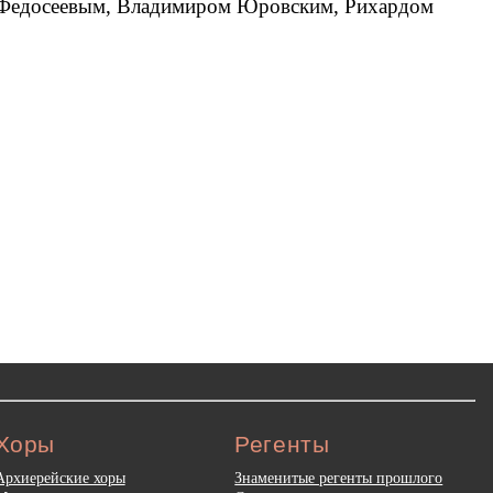
 Федосеевым, Владимиром Юровским, Рихардом
Хоры
Регенты
Архиерейские хоры
Знаменитые регенты прошлого