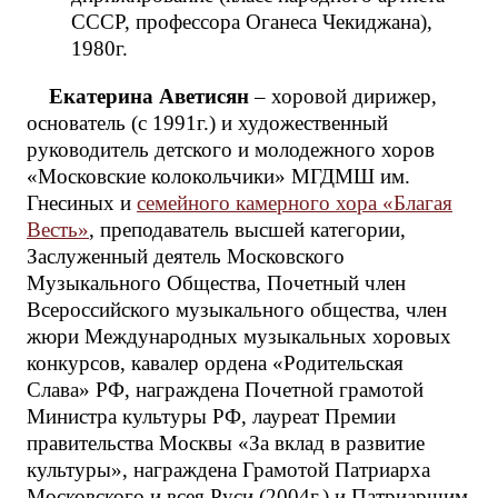
СССР, профессора Оганеса Чекиджана),
1980г.
Екатерина Аветисян
– хоровой дирижер,
основатель (с 1991г.) и художественный
руководитель детского и молодежного хоров
«Московские колокольчики» МГДМШ им.
Гнесиных и
семейного камерного хора «Благая
Весть»
, преподаватель высшей категории,
Заслуженный деятель Московского
Музыкального Общества, Почетный член
Всероссийского музыкального общества, член
жюри Международных музыкальных хоровых
конкурсов, кавалер ордена «Родительская
Слава» РФ, награждена Почетной грамотой
Министра культуры РФ, лауреат Премии
правительства Москвы «За вклад в развитие
культуры», награждена Грамотой Патриарха
Московского и всея Руси (2004г.) и Патриаршим