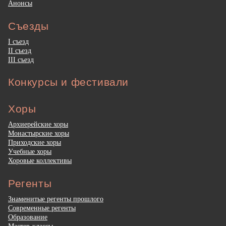
Анонсы
Съезды
I съезд
II съезд
III съезд
Конкурсы и фестивали
Хоры
Архиерейские хоры
Монастырские хоры
Приходские хоры
Учебные хоры
Хоровые коллективы
Регенты
Знаменитые регенты прошлого
Современные регенты
Образование
Мастер-классы