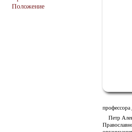
Положение
профессора
Петр Але
Православно
организация