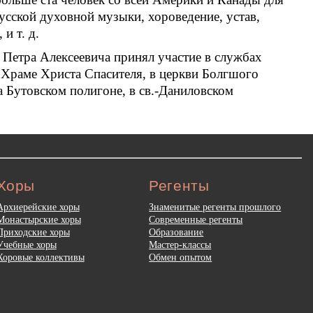
усской духовной музыки, хороведение, устав,
и т. д.
Петра Алексеевича принял участие в службах
 Храме Христа Спасителя, в церкви Болгшого
 Бутовском полигоне, в св.-Даниловском
Хоры
Регенты
Архиерейские хоры
Знаменитые регенты прошлого
Монастырские хоры
Современные регенты
Приходские хоры
Образование
Учебные хоры
Мастер-классы
Хоровые коллективы
Обмен опытом