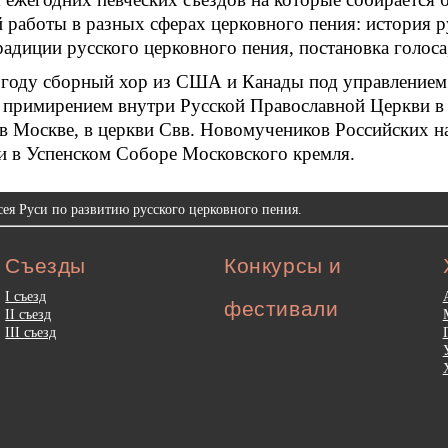
 работы в разных сферах церковного пения: история р
радиции русского церковного пения, постановка голоса, 
 году сборный хор из США и Канады под управлением 
 примирением внутри Русской Православной Церкви в
в Москве, в церкви Свв. Новомучеников Российских на
и в Успенском Соборе Московского кремля.
ея Руси по развитию русского церковного пения.
Съезды
Конкурсы и
I съезд
фестивали
II съезд
III съезд