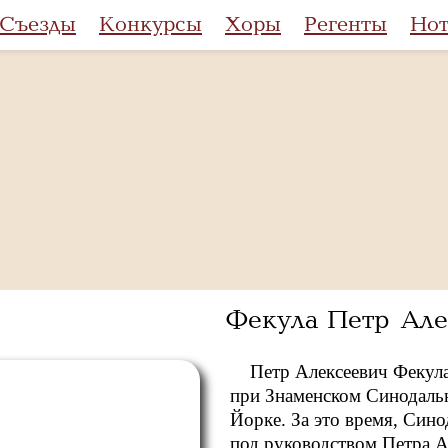
Съезды
Конкурсы
Хоры
Регенты
Но
Фекула Петр Але
Петр Алексеевич Фекула
при Знаменском Синодаль
Йорке. За это время, Син
под руководством Петра А