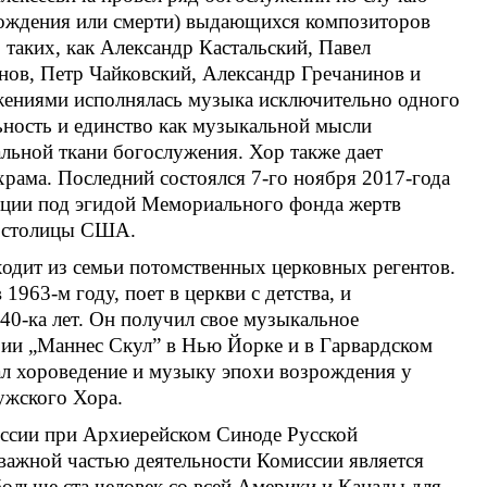
ождения или смерти) выдающихся композиторов
 таких, как Александр Кастальский, Павел
нов, Петр Чайковский, Александр Гречанинов и
жениями исполнялась музыка исключительно одного
льность и единство как музыкальной мысли
альной ткани богослужения. Хор также дает
храма. Последний состоялся 7-го ноября 2017-года
юции под эгидой Мемориального фонда жертв
, столицы США.
одит из семьи потомственных церковных регентов.
1963-м году, поет в церкви с детства, и
40-ка лет. Он получил свое музыкальное
рии „Маннес Скул” в Нью Йорке и в Гарвардском
чал хороведение и музыку эпохи возрождения у
ужского Хора.
ссии при Архиерейском Синоде Русской
 важной частью деятельности Комиссии является
больше ста человек со всей Америки и Канады для