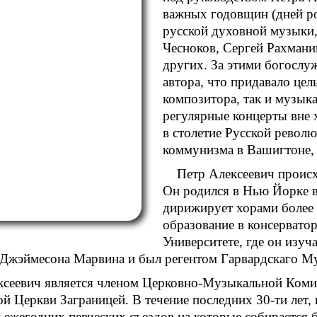
важных годовщин (дней р
русской духовной музыки,
Чесноков, Сергей Рахмани
других. За этими богослу
автора, что придавало це
композитора, так и музык
регулярные концерты вне 
в столетие Русской револ
коммунизма в Вашигтоне
Петр Алексеевич происх
Он родился в Нью Йорке в 
дирижирует хорами более 
образование в консервато
Университете, где он изу
 Джэймесона Марвина и был регентом Гарвардскаго М
ксеевич является членом Церковно-Музыкальной Коми
й Церкви Заграницей. В течение последних 30-ти лет,
 ежегодних певческих съездов на которые собирается 