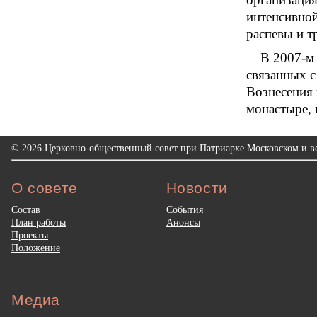
интенсивной
распевы и т
В 2007-м
связанных с
Вознесения 
монастыре, 
© 2026 Церковно-общественный совет при Патриархе Московском и вс
О совете
Новости
Состав
События
План работы
Анонсы
Проекты
Положение
Медиа