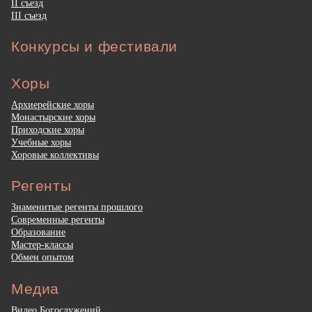
II съезд
III съезд
Конкурсы и фестивали
Хоры
Архиерейские хоры
Монастырские хоры
Приходские хоры
Учебные хоры
Хоровые коллективы
Регенты
Знаменитые регенты прошлого
Современные регенты
Образование
Мастер-классы
Обмен опытом
Медиа
Видео Богослужений