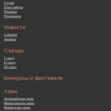
Состав
План работы
Проекты
Положение
Новости
События
Анонсы
Съезды
I съезд
II съезд
III съезд
Конкурсы и фестивали
Хоры
Архиерейские хоры
Монастырские хоры
Приходские хоры