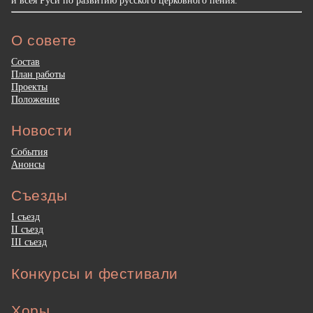
и всея Руси по развитию русского церковного пения.
О совете
Состав
План работы
Проекты
Положение
Новости
События
Анонсы
Съезды
I съезд
II съезд
III съезд
Конкурсы и фестивали
Хоры