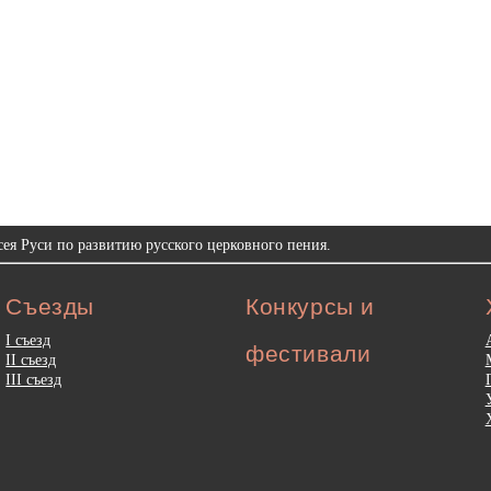
ея Руси по развитию русского церковного пения.
Съезды
Конкурсы и
I съезд
фестивали
II съезд
III съезд