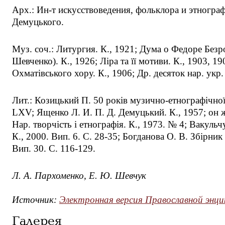
Арх.: Ин-т искусствоведения, фольклора и этногра
Демуцького.
Муз. соч.: Литургия. К., 1921; Дума о Федоре Безро
Шевченко). К., 1926; Лiра та ïï мотиви. К., 1903, 19
Охматiвського хору. К., 1906; Др. десяток нар. укр.
Лит.: Козицький П. 50 рокiв музично-етнографiчноï 
LХV; Ященко Л. И. П. Д. Демуцький. К., 1957; он же
Нар. творчiсть i етнографiя. К., 1973. № 4; Ваку
К., 2000. Вип. 6. С. 28-35; Богданова О. В. Збiрник
Вип. 30. С. 116-129.
Л. А. Пархоменко, Е. Ю. Шевчук
Источник:
Электронная версия Православной энци
Галерея