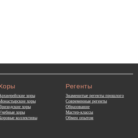
Хоры
Регенты
Архиерейские хоры
Знаменитые регенты прошлого
Монастырские хоры
Современные регенты
Приходские хоры
Образование
Учебные хоры
Мастер-классы
Хоровые коллективы
Обмен опытом