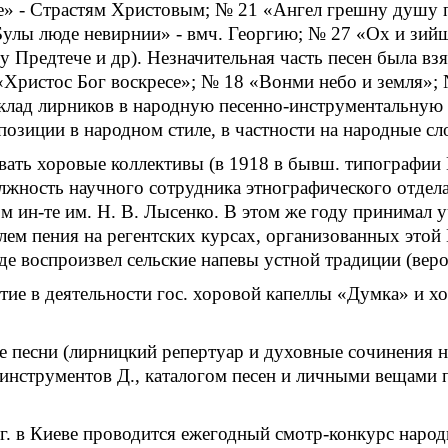
е» - Страстям Христовым; № 21 «Ангел грешну душу п
Булы люде невирнии» - вмч. Георгию; № 27 «Ох и зийш
у Предтече и др). Незначительная часть песен была взя
«Христос Бог воскресе»; № 18 «Вонми небо и земля»; 
клад лирников в народную песенно-инструментальную 
позиции в народном стиле, в частности на народные сло
ать хоровые коллективы (в 1918 в бывш. типографии И
лжность научного сотрудника этнографического отдела
ин-те им. Н. В. Лысенко. В этом же году принимал уча
лем пения на регентских курсах, организованных этой 
е воспроизвел сельские напевы устной традиции (вероя
ие в деятельности гос. хоровой капеллы «Думка» и хо
е песни (лирницкий репертуар и духовные сочинения н
 инструментов Д., каталогом песен и личными вещами
г. в Киеве проводится ежегодный смотр-конкурс народ