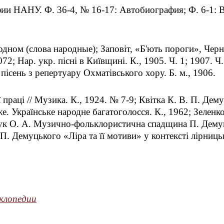
фии НАНУ. Ф. 36-4, № 16-17: Автобиография; Ф. 6-1: В
дном (слова народные); Заповiт, «Б'ють пороги», Чернец
072; Нар. укр. пiснi в Киïвщинi. К., 1905. Ч. 1; 1907. 
 пiсень з репертуару Охматiвського хору. Б. м., 1906.
працi // Музика. К., 1924. № 7-9; Квiтка К. В. П. Дему
. Украïнське народне багатоголосся. К., 1962; Зеленко 
льчук О. А. Музично-фольклористична спадщина П. Дему
 П. Демуцького «Лiра та ïï мотиви» у контекстi лiрницьк
клопедии