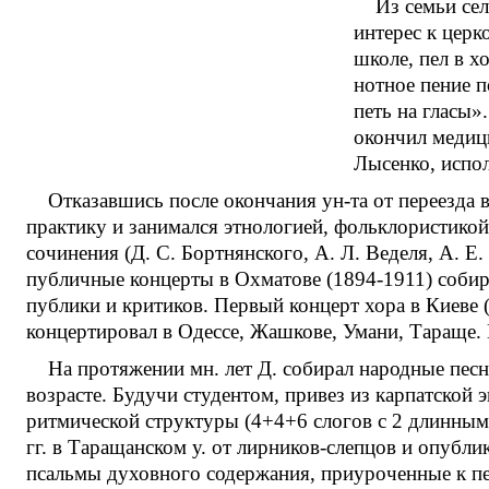
Из семьи се
интерес к церк
школе, пел в х
нотное пение п
петь на гласы»
окончил медици
Лысенко, испол
Отказавшись после окончания ун-та от переезда в
практику и занимался этнологией, фольклористикой
сочинения (Д. С. Бортнянского, А. Л. Веделя, А. Е
публичные концерты в Охматове (1894-1911) собир
публики и критиков. Первый концерт хора в Киеве 
концертировал в Одессе, Жашкове, Умани, Тараще. 
На протяжении мн. лет Д. собирал народные песни
возрасте. Будучи студентом, привез из карпатской
ритмической структуры (4+4+6 слогов с 2 длинными
гг. в Таращанском у. от лирников-слепцов и опубли
псальмы духовного содержания, приуроченные к пе