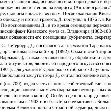
льского священника, основавшего хор при церкви и цер
овному пению и чтению на клиросе» (Автобиография // 
оре, ставшем впосл. известным. После окончания Киевс
о обиходу и нотная грамота, Д. поступил в 1876 г. в
. По воспоминаниям Д., в то время семинария пережива
нский фак-т Киевского ун-та св. Владимира (1882-1889
няя обязанности его помощника (субрегента), секретар
 С.-Петербург, Д. поселился в дер. Охматов Таращанск
, организовал сельский хор (1892). Охматовский хор и
. Варламова), а также составленные Д. обработки и га
али энтузиастов, любителей народного искусства со 
(1901), для участия в к-ром было отобрано 70 лучших 
Наибольшей заслугой хора Д. считал исполнение совр. 
 (ок. 700), издав часть из них за собственный счет в 
 экспедиции записи коломыек (народные песни разных 
 слогонотами в конце)). Особую ценность представляю
кованные им в 1903 г. в сб. «Лира и ее мотивы». Боль
риодам Великого поста и Страстной седмицы, дням пам