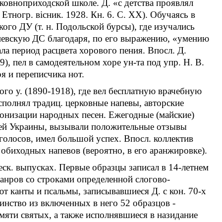
ковноприходской школе. Д. «с детства проявлял
Етногр. вiсник. 1928. Кн. 6. С. ХХ). Обучаясь в
кого ДУ (т. н. Подольской бурсы), где изучались
 Киевскую ДС благодаря, по его выражению, «умению
ла период расцвета хорового пения. Впосл. Д.
), пел в самодеятельном хоре ун-та под упр. Н. В.
я и переписчика нот.
ого у. (1890-1918), где вел бесплатную врачебную
сполнял традиц. церковные напевы, авторские
рмонизации народных песен. Ежегодные (майские)
всей Украины, вызывали положительные отзывы
голосов, имел большой успех. Впосл. коллектив
обиходных напевов (вероятно, в его аранжировке).
неск. выпусках. Первые образцы записал в 14-летнем
жанров со строками определенной слогово-
т канты и псальмы, записывавшиеся Д. с кон. 70-х
шинство из включенных в него 52 образцов -
яти святых, а также исполнявшиеся в назидание