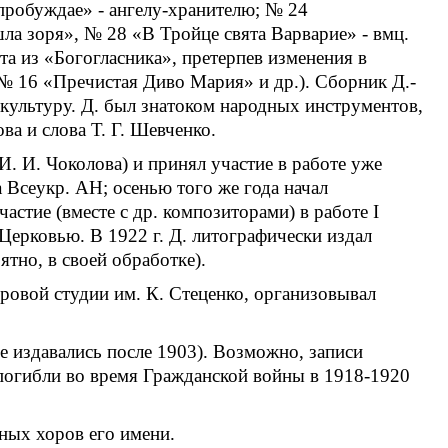
робуждае» - ангелу-хранителю; № 24
ла зоря», № 28 «В Тройце свята Варварие» - вмц.
та из «Богогласника», претерпев изменения в
№ 16 «Пречистая Диво Мария» и др.). Сборник Д.-
культуру. Д. был знатоком народных инструментов,
ва и слова Т. Г. Шевченко.
. И. Чоколова) и принял участие в работе уже
 Всеукр. АН; осенью того же года начал
стие (вместе с др. композиторами) в работе I
Церковью. В 1922 г. Д. литографически издал
тно, в своей обработке).
ровой студии им. К. Стеценко, организовывал
е издавались после 1903). Возможно, записи
 погибли во время Гражданской войны в 1918-1920
ных хоров его имени.