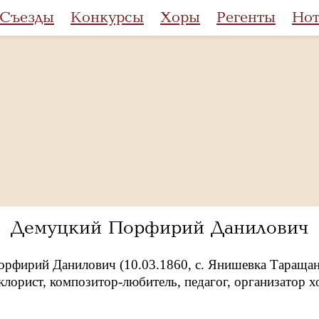
Съезды
Конкурсы
Хоры
Регенты
Но
Демуцкий Порфирий Данилович
рфирий Данилович (10.03.1860, с. Янишевка Таращанск
клорист, композитор-любитель, педагог, организатор 