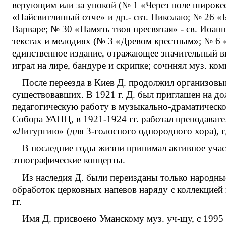
верующим или за упокой (№ 1 «Через поле широке
«Найсвитлишый отче» и др.- свт. Николаю; № 26 «
Варваре; № 30 «Память твоя пресвятая» - св. Иоанн
текстах и мелодиях (№ 3 «Древом крестным»; № 6 
единственное издание, отражающее значительный в
играл на лире, бандуре и скрипке; сочинял муз. ком
После переезда в Киев Д. продолжил организовыв
существовавших. В 1921 г. Д. был приглашен на до
педагогическую работу в музыкально-драматическом 
Собора УАПЦ, в 1921-1924 гг. работал преподавате
«Литургию» (для 3-голосного однородного хора), гд
В последние годы жизни принимал активное участ
этнографические концерты.
Из наследия Д. были переизданы только народны
обработок церковных напевов наряду с коллекцией
гг.
Имя Д. присвоено Уманскому муз. уч-щу, с 1995 