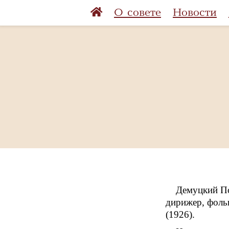
О совете
Новости
Демуцкий По
дирижер, фоль
(1926).