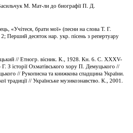
асильчук М. Мат-ли до биографiï П. Д.
ь, «Учiтеся, брати моï» (песни на слова Т. Г.
Ч. 2; Перший десяток нар. укр. пiсень з репертуару
цький // Етногр. вiсник. К., 1928. Кн. 6. С. ХХХV-
Г. З iсторiï Охматiвського хору П. Демуцького //
цького // Рукописна та книжкова спадщина Украïни.
оï традицiï // Украïнське музикознавство. К., 2001.