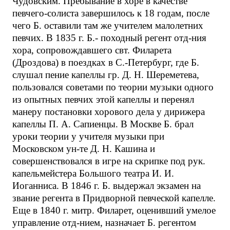
Чудовским. Пребывание в хоре в качестве
певчего-солиста завершилось к 18 годам, после
чего Б. оставили там же учителем малолетних
певчих. В 1835 г. Б.- походный регент отд-ния
хора, сопровождавшего свт. Филарета
(Дроздова) в поездках в С.-Петербург, где Б.
слушал пение капеллы гр. Д. Н. Шереметева,
пользовался советами по теории музыки одного
из опытных певчих этой капеллы и перенял
манеру постановки хорового дела у дирижера
капеллы П. А. Сапиенцы. В Москве Б. брал
уроки теории у учителя музыки при
Московском ун-те Д. Н. Кашина и
совершенствовался в игре на скрипке под рук.
капельмейстера Большого театра И. И.
Иоганниса. В 1846 г. Б. выдержал экзамен на
звание регента в Придворной певческой капелле.
Еще в 1840 г. митр. Филарет, оценивший умелое
управление отд-нием, назначает Б. регентом