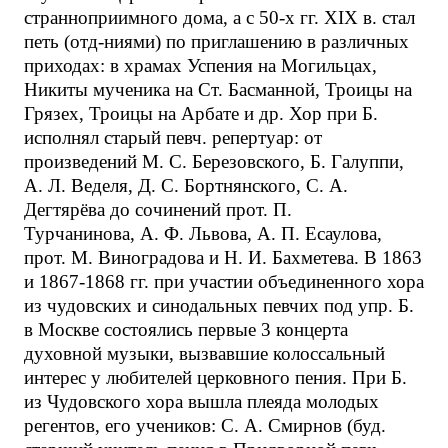
странноприимного дома, а с 50-х гг. XIX в. стал
петь (отд-ниями) по приглашению в различных
приходах: в храмах Успения на Могильцах,
Никиты мученика на Ст. Басманной, Троицы на
Грязех, Троицы на Арбате и др. Хор при Б.
исполнял старый певч. репертуар: от
произведений М. С. Березовского, Б. Галуппи,
А. Л. Веделя, Д. С. Бортнянского, С. А.
Дегтярёва до сочинений прот. П.
Турчанинова, А. Ф. Львова, А. П. Есаулова,
прот. М. Виноградова и Н. И. Бахметева. В 1863
и 1867-1868 гг. при участии объединенного хора
из чудовских и синодальных певчих под упр. Б.
в Москве состоялись первые 3 концерта
духовной музыки, вызвавшие колоссальный
интерес у любителей церковного пения. При Б.
из Чудовского хора вышла плеяда молодых
регентов, его учеников: С. А. Смирнов (буд.