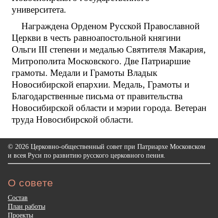
университета.
Награждена Орденом Русской Православной
Церкви в честь равноапостольной княгини
Ольги III степени и медалью Святителя Макария,
Митрополита Московского. Две Патриаршие
грамоты. Медали и Грамоты Владык
Новосибирской епархии. Медаль, Грамоты и
Благодарственные письма от правительства
Новосибирской области и мэрии города. Ветеран
труда Новосибирской области.
© 2026 Церковно-общественный совет при Патриархе Московском
и всея Руси по развитию русского церковного пения.
О совете
Состав
План работы
Проекты