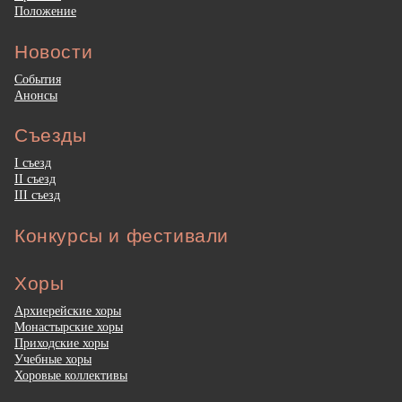
Положение
Новости
События
Анонсы
Съезды
I съезд
II съезд
III съезд
Конкурсы и фестивали
Хоры
Архиерейские хоры
Монастырские хоры
Приходские хоры
Учебные хоры
Хоровые коллективы