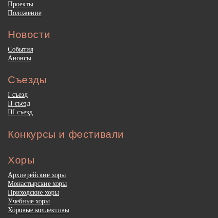
Проекты
Положение
Новости
События
Анонсы
Съезды
I съезд
II съезд
III съезд
Конкурсы и фестивали
Хоры
Архиерейские хоры
Монастырские хоры
Приходские хоры
Учебные хоры
Хоровые коллективы