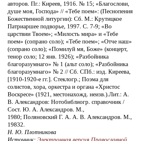
авторов. Пг.: Киреев, 1916. № 15; «Благослови,
душе моя, Господа» // «Тебе поем»: (Песнопения
Божественной литургии): Сб. М.: Крутицкое
Патриаршее подворье, 1997. С. 7-9; «Во
царствии Твоем»; «Милость мира» и «Тебе
поем» (сопрано соло); «Тебе поем»; «Отче наш»
(сопрано соло); «Помилуй мя, Боже» (концерт,
тенор соло; 12 янв. 1926); «Разбойника
благоразумнаго» № 1 (альт соло); «Разбойника
благоразумнаго» № 2 // Сб. СПб.: изд. Киреева,
[1910-1920-е гг.]. Стеклогр.; Поэма для
солистов, хора, оркестра и органа «Христос
Воскресе» (1921, местонахожд. неизв.).Лит.: А.
В. Александров: Нотобиблиогр. справочник /
Сост. Ю. А. Александров. М.,
1980; Поляновский Г. А. А. В. Александров. М.,
19832.
Н. Ю. Плотникова
Источник:
Электронная версия Православной