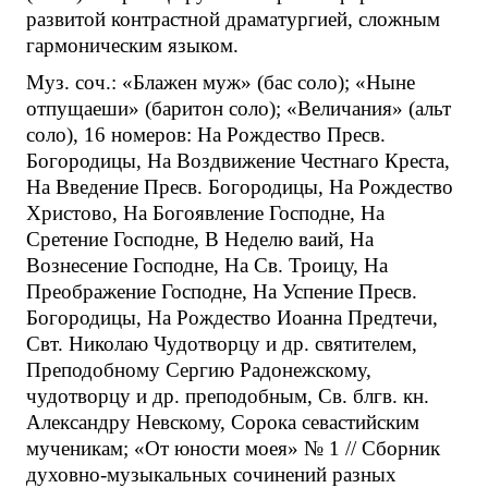
развитой контрастной драматургией, сложным
гармоническим языком.
Муз. соч.: «Блажен муж» (бас соло); «Ныне
отпущаеши» (баритон соло); «Величания» (альт
соло), 16 номеров: На Рождество Пресв.
Богородицы, На Воздвижение Честнаго Креста,
На Введение Пресв. Богородицы, На Рождество
Христово, На Богоявление Господне, На
Сретение Господне, В Неделю ваий, На
Вознесение Господне, На Св. Троицу, На
Преображение Господне, На Успение Пресв.
Богородицы, На Рождество Иоанна Предтечи,
Свт. Николаю Чудотворцу и др. святителем,
Преподобному Сергию Радонежскому,
чудотворцу и др. преподобным, Св. блгв. кн.
Александру Невскому, Сорока севастийским
мученикам; «От юности моея» № 1 // Сборник
духовно-музыкальных сочинений разных