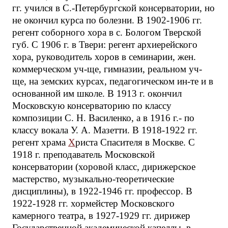
гг. учился в С.-Петербургской консерватории, но
не окончил курса по болезни. В 1902-1906 гг.
регент соборного хора в с. Бологом Тверской
губ. С 1906 г. в Твери: регент архиерейского
хора, руководитель хоров в семинарии, жен.
коммерческом уч-ще, гимназии, реальном уч-
ще, на земских курсах, педагогическом ин-те и в
основанной им школе. В 1913 г. окончил
Московскую консерваторию по классу
композиции С. Н. Василенко, а в 1916 г.- по
классу вокала У. А. Мазетти. В 1918-1922 гг.
регент храма
Х
риста Спасителя в Москве. С
1918 г. преподаватель Московской
консерватории (хоровой класс, дирижерское
мастерство, музыкально-теоретические
дисциплины), в 1922-1946 гг. профессор. В
1922-1928 гг. хормейстер Московского
камерного театра, в 1927-1929 гг. дирижер
Государственной академической капеллы, в