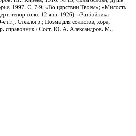
рье, 1997. С. 7-9; «Во царствии Твоем»; «Милость
рт, тенор соло; 12 янв. 1926); «Разбойника
е гг.]. Стеклогр.; Поэма для солистов, хора,
р. справочник / Сост. Ю. А. Александров. М.,