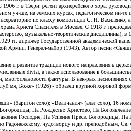
С 1906 г. в Твери: регент архиерейского хора, руковод
ьном уч-ще, на земских курсах, педагогическом ин-те 
серваторию по классу композиции С. Н. Василенко, а в 
т храма
Х
риста Спасителя в Москве. С 1918 г. преподав
стерство, музыкально-теоретические дисциплины), в 1
1929 гг. дирижер Государственной академической капел
ой Армии. Генерал-майор (1943). Автор песни «Свяще
ние и развитие традиции нового направления в церковн
сленные divisi, а также использование в большинстве 
, многоплановости фактуры. В нек-рых песнопениях о
луй мя, Боже» (1926) - образец крупной хоровой фор
еши» (баритон соло); «Величания» (альт соло), 16 но
 Богородицы, На Рождество Христово, На Богоявление 
ражение Господне, На Успение Пресв. Богородицы, На
ю Радонежскому, чудотворцу и др. преподобным, Св. б
 Сборник духовно-музыкальных сочинений разных автор