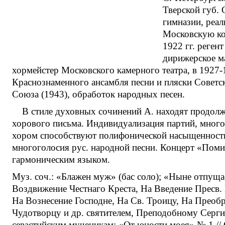
Тверской губ. 
гимназии, реал
Московскую кон
1922 гг. реген
дирижерское ма
хормейстер Московского камерного театра, в 1927-
Краснознаменного ансамбля песни и пляски Советск
Союза (1943), обработок народных песен.
В стиле духовных сочинений А. находят продолже
хорового письма. Индивидуализация партий, многочи
хором способствуют полифонической насыщенности
многоголосия рус. народной песни. Концерт «Поми
гармоническим языком.
Муз. соч.: «Блажен муж» (бас соло); «Ныне отпуща
Воздвижение Честнаго Креста, На Введение Пресв.
На Вознесение Господне, На Св. Троицу, На Преоб
Чудотворцу и др. святителем, Преподобному Серги
севастийским мученикам; «От юности моея» № 1 //