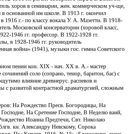
итель хоров в семинарии, жен. коммерческом уч-ще,
и в основанной им школе. В 1913 г. окончил
1916 г.- по классу вокала У. А. Мазетти. В 1918-
атель Московской консерватории (хоровой класс,
922-1946 гг. профессор. В 1922-1928 гг.
лы, в 1928-1946 гг. руководитель
нная война» (1941), музыки гос. гимна Советского
ом пении кон. XIX - нач. XX в. А.- мастер
сочинений соло (сопрано, тенор, баритон, бас) с
щутимо влияние древнерус. распевов и
мы с развитой контрастной драматургией, сложным
меров: На Рождество Пресв. Богородицы, На
Господне, На Сретение Господне, В Неделю ваий,
 Рождество Иоанна Предтечи, Свт. Николаю
лгв. кн. Александру Невскому, Сорока
ов. Пг.: Киреев, 1916. № 15; «Благослови, душе