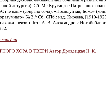
венной литургии): Сб. М.: Крутицкое Патриаршее подво
«Отче наш» (сопрано соло); «Помилуй мя, Боже» (конце
разумнаго» № 2 // Сб. СПб.: изд. Киреева, [1910-1920-
нахожд. неизв.).Лит.: А. В. Александров: Нотобиблиог
832.
клопедии
ОГО ХОРА В ТВЕРИ Автор Дроздецкая Н. К.