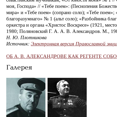
моя, Господа» // «Тебе поем»: (Песнопения Божест
мира» и «Тебе поем» (сопрано соло); «Тебе поем»; 
благоразумнаго» № 1 (альт соло); «Разбойника благо
оркестра и органа «Христос Воскресе» (1921, место
1980; Поляновский Г. А. А. В. Александров. М., 19
Н. Ю. Плотникова
Источник:
Электронная версия Православной энци
ОБ А. В. АЛЕКСАНДРОВЕ КАК РЕГЕНТЕ СОБОРН
Галерея