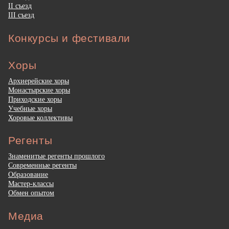
II съезд
III съезд
Конкурсы и фестивали
Хоры
Архиерейские хоры
Монастырские хоры
Приходские хоры
Учебные хоры
Хоровые коллективы
Регенты
Знаменитые регенты прошлого
Современные регенты
Образование
Мастер-классы
Обмен опытом
Медиа