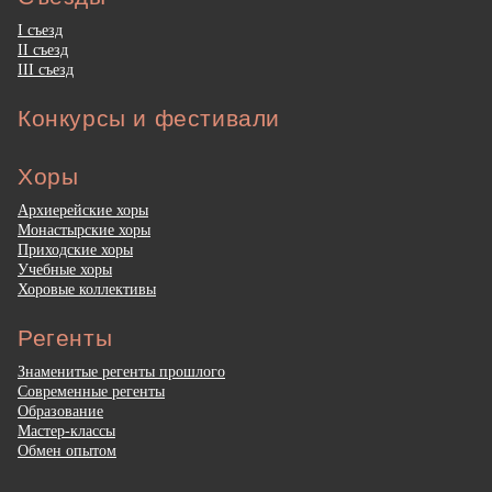
I съезд
II съезд
III съезд
Конкурсы и фестивали
Хоры
Архиерейские хоры
Монастырские хоры
Приходские хоры
Учебные хоры
Хоровые коллективы
Регенты
Знаменитые регенты прошлого
Современные регенты
Образование
Мастер-классы
Обмен опытом