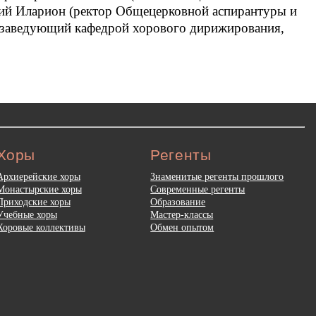
кий Иларион (ректор Общецерковной аспирантуры и
 заведующий кафедрой хорового дирижирования,
Хоры
Регенты
Архиерейские хоры
Знаменитые регенты прошлого
Монастырские хоры
Современные регенты
Приходские хоры
Образование
Учебные хоры
Мастер-классы
Хоровые коллективы
Обмен опытом