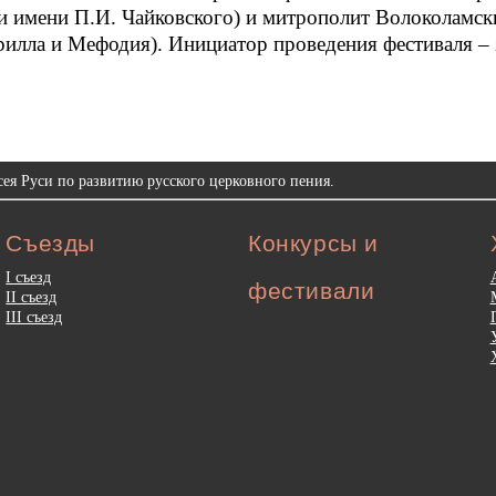
ии имени П.И. Чайковского) и митрополит Волоколамс
илла и Мефодия). Инициатор проведения фестиваля –
ея Руси по развитию русского церковного пения.
Съезды
Конкурсы и
I съезд
фестивали
II съезд
III съезд