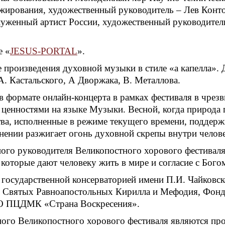
жирования, художественный руководитель – Лев Конт
служенный артист России, художественный руководител
е «
JESUS-PORTAL
».
 произведения духовной музыки в стиле «а капелла». 
А. Кастальского, А Дворжака, В. Металлова.
в формате онлайн-концерта в рамках фестиваля в чре
ценностями на языке Музыки. Весной, когда природа
тва, исполненные в режиме текущего времени, поддер
ении разжигает огонь духовной скрепы внутри человек
ого руководителя Великопостного хорового фестиваля
 которые дают человеку жить в мире и согласие с Бо
государственной консерваторией имени П.И. Чайковс
. Святых Равноапостольных Кирилла и Мефодия, Фонд
НО ПЦДМК «Страна Воскресения».
го Великопостного хорового фестиваля являются про