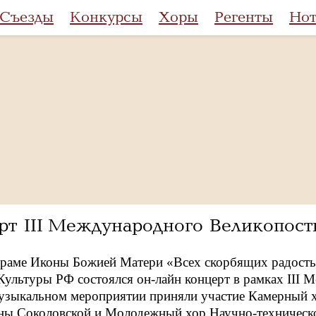
Съезды
Конкурсы
Хоры
Регенты
Но
т III Международного Великопостн
Храме Иконы Божией Матери «Всех скорбящих радост
Культуры РФ состоялся он-лайн концерт в рамках III
музыкальном мероприятии приняли участие Камерный 
аны Соколовской и Молодежный хор Научно-техническо