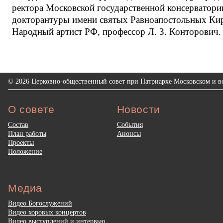
ректора Московской государственной консерватор
докторантуры имени святых Равноапостольных Кир
Народный артист РФ, профессор Л. З. Конторович.
© 2026 Церковно-общественный совет при Патриархе Московском и вс
О совете
Новости
Состав
События
План работы
Анонсы
Проекты
Положение
Медиа
Видео Богослужений
Видео хоровых концертов
Видео выступлений и интервью