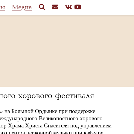
ты
Медиа
ого хорового фестиваля
ь» на Большой Ордынке при поддержке
 Международного Великопостного хорового
хор Храма Христа Спасителя под управлением
го центра церковной музыки при кафедре