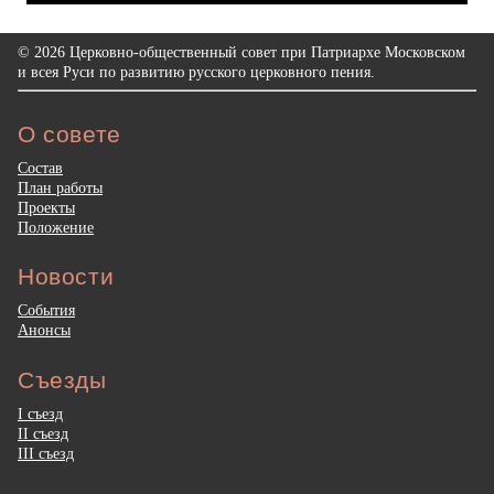
© 2026 Церковно-общественный совет при Патриархе Московском
и всея Руси по развитию русского церковного пения.
О совете
Состав
План работы
Проекты
Положение
Новости
События
Анонсы
Съезды
I съезд
II съезд
III съезд