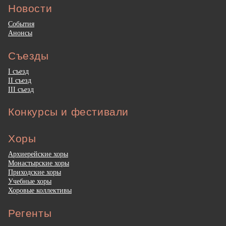
Новости
События
Анонсы
Съезды
I съезд
II съезд
III съезд
Конкурсы и фестивали
Хоры
Архиерейские хоры
Монастырские хоры
Приходские хоры
Учебные хоры
Хоровые коллективы
Регенты