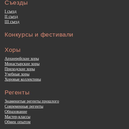
Съезды
I съезд
II съезд
III съезд
Конкурсы и фестивали
Хоры
Архиерейские хоры
Монастырские хоры
Приходские хоры
Учебные хоры
Хоровые коллективы
Регенты
Знаменитые регенты прошлого
Современные регенты
Образование
Мастер-классы
Обмен опытом