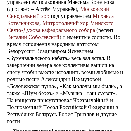
управлением полковника Максима Кочеткова
(дирижёр – Артём Муравьёв),
Московский
Синодальный хор
под управлением
Михаила
Котельникова
,
Митрополичий хор Минского
Свято-Духова кафедрального собора
(регент
Виталий Соболевский
) и именитые солисты. Во
время исполнения народным артистом
Белоруссии Владимиром Яскевичем
«Бухенвальдского набата» весь зал встал. В
завершении вечера все коллективы вышли на
сцену чтобы вместе исполнить всеми любимые и
родные песни Александры Пахмутовой
«Беловежская пуща», «Как молоды мы были», а
также «Шум берёз» и «Музыка - наш сусвет».
На концерте присутствовал Чрезвычайный и
Полномочный Посол Российской Федерации в
Республике Беларусь Борис Грызлов и другие
гости.