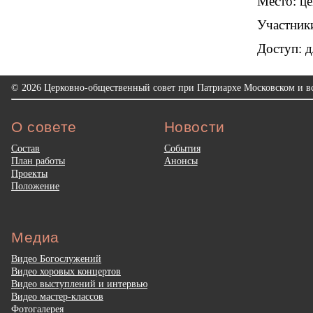
Место: ц
Участники
Доступ: 
© 2026 Церковно-общественный совет при Патриархе Московском и вс
О совете
Новости
Состав
События
План работы
Анонсы
Проекты
Положение
Медиа
Видео Богослужений
Видео хоровых концертов
Видео выступлений и интервью
Видео мастер-классов
Фотогалерея