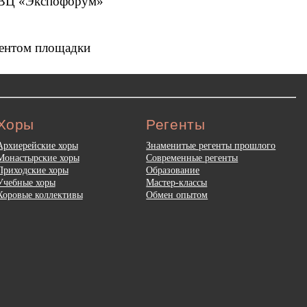
 КВЦ «Экспофорум»
ментом площадки
Хоры
Регенты
Архиерейские хоры
Знаменитые регенты прошлого
Монастырские хоры
Современные регенты
Приходские хоры
Образование
Учебные хоры
Мастер-классы
Хоровые коллективы
Обмен опытом