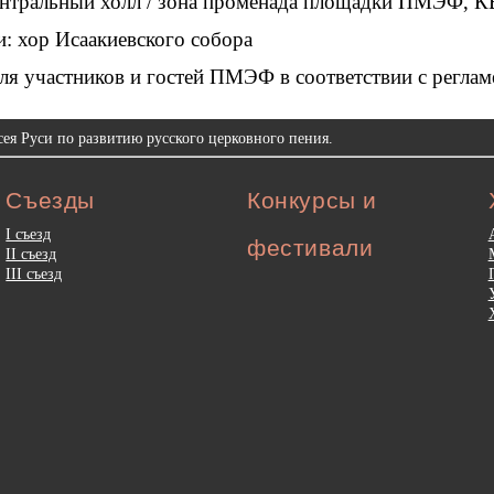
ентральный холл / зона променада площадки ПМЭФ,
: хор Исаакиевского собора
для участников и гостей ПМЭФ в соответствии с регла
ея Руси по развитию русского церковного пения.
Съезды
Конкурсы и
I съезд
фестивали
II съезд
III съезд