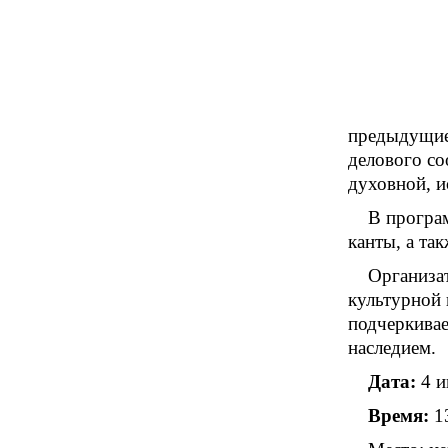
предыдущие 
делового с
духовной, и
В програ
канты, а та
Организа
культурной 
подчеркивае
наследием.
Дата:
4 
Время:
1