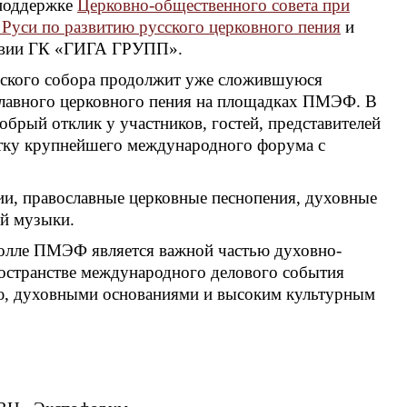
поддержке
Церковно-общественного совета при
 Руси по развитию русского церковного пения
и
ствии ГК «ГИГА ГРУПП».
вского собора продолжит уже сложившуюся
славного церковного пения на площадках ПМЭФ. В
рый отклик у участников, гостей, представителей
стку крупнейшего международного форума с
ии, православные церковные песнопения, духовные
ой музыки.
холле ПМЭФ является важной частью духовно-
остранстве международного делового события
ью, духовными основаниями и высоким культурным