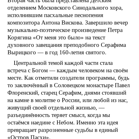
Вторая часть была представлена Детским
отделением Московского Синодального хора,
исполнившим пасхальные песнопения
композитора Антона Вискова. Завершило вечер
музыкально-поэтическое произведение Петра
Корягина «От меня это было» на текст
духовного завещания преподобного Серафима
Вырицкого — в год 160-летия святого.
Центральной темой каждой части стала
встреча с Богом — каждым человеком на своём
месте. Как отметили создатели программы, будь
то заключённый в Соловецком монастыре Павел
Флоренский, старец Серафим, днями стоявший
на камне в молитве о России, или любой из нас,
живущий своей отдельной жизнью, —
разъединённость теряет смысл, когда мы
остаёмся наедине с Небом. Именно эта идея
превращает разрозненные судьбы в единый
«Остров Пасхи».