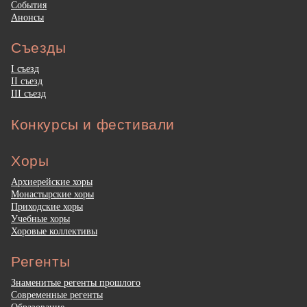
События
Анонсы
Съезды
I съезд
II съезд
III съезд
Конкурсы и фестивали
Хоры
Архиерейские хоры
Монастырские хоры
Приходские хоры
Учебные хоры
Хоровые коллективы
Регенты
Знаменитые регенты прошлого
Современные регенты
Образование