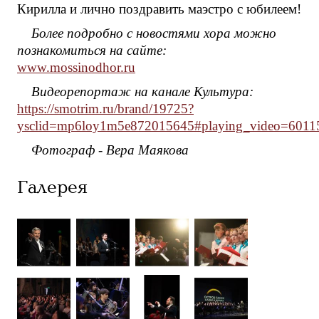
Кирилла и лично поздравить маэстро с юбилеем!
Более подробно с новостями хора можно
познакомиться на сайте:
www.mossinodhor.ru
Видеорепортаж на канале Культура:
https://smotrim.ru/brand/19725?
ysclid=mp6loy1m5e872015645#playing_video=6011
Фотограф - Вера Маякова
Галерея