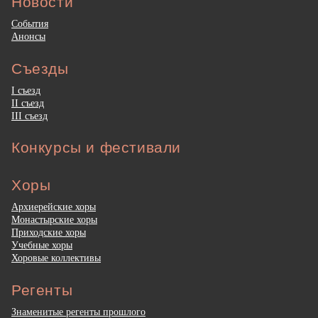
Новости
События
Анонсы
Съезды
I съезд
II съезд
III съезд
Конкурсы и фестивали
Хоры
Архиерейские хоры
Монастырские хоры
Приходские хоры
Учебные хоры
Хоровые коллективы
Регенты
Знаменитые регенты прошлого