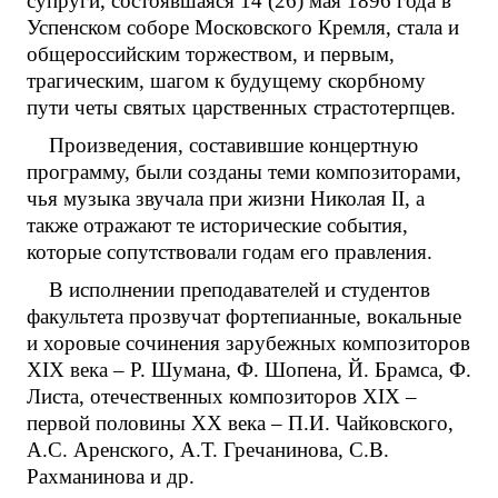
супруги, состоявшаяся 14 (26) мая 1896 года в
Успенском соборе Московского Кремля, стала и
общероссийским торжеством, и первым,
трагическим, шагом к будущему скорбному
пути четы святых царственных страстотерпцев.
Произведения, составившие концертную
программу, были созданы теми композиторами,
чья музыка звучала при жизни Николая II, а
также отражают те исторические события,
которые сопутствовали годам его правления.
В исполнении преподавателей и студентов
факультета прозвучат фортепианные, вокальные
и хоровые сочинения зарубежных композиторов
XIX века – Р. Шумана, Ф. Шопена, Й. Брамса, Ф.
Листа, отечественных композиторов XIX –
первой половины XX века – П.И. Чайковского,
А.С. Аренского, А.Т. Гречанинова, С.В.
Рахманинова и др.