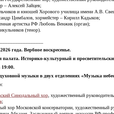
р – Алексей Зайцев;
льчиков и юношей Хорового училища имени А.В. Све
сандр Цимбалов, хормейстер – Кирилл Кадыков;
енная артистка РФ Любовь Венжик (орган);
икульников (тенор).
_________________
 2026 года. Вербное воскресенье.
 палата. Историко-культурный и просветительск
 19:00.
духовной музыки в двух отделениях «Музыка небе
и:
ский Синодальный хор
, художественный руководител
в
;
ый хор Московской консерватории, художественный р
лики Абхазия, Заслуженный деятель искусств РФ проф