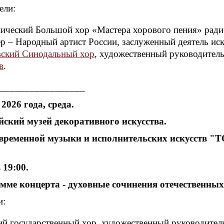
ели:
ический Большой хор «Мастера хорового пения» ради
р – Народный артист России, заслуженный деятель ис
ский Синодальный хор
, художественный руководител
в
.
_________________
2026 года, среда.
йский музей декоративного искусства.
временной музыки и исполнительских искусств "ТО
 19:00.
мме концерта - духовные сочинения отечественных
и:
ий государственный хор, художественный руководител