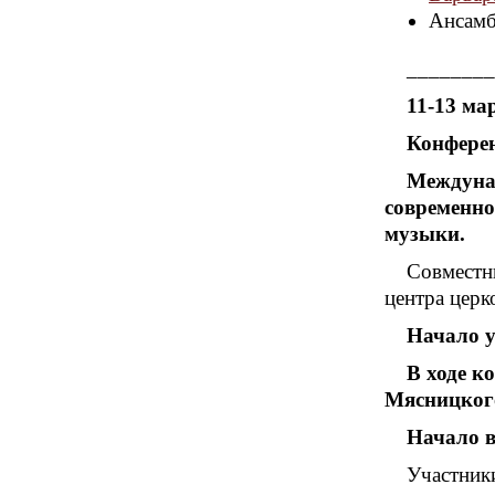
Ансамб
________
11-13 ма
Конферен
Междуна
современно
музыки.
Совместн
центра цер
Начало у
В ходе к
Мясницкого
Начало в
Участник