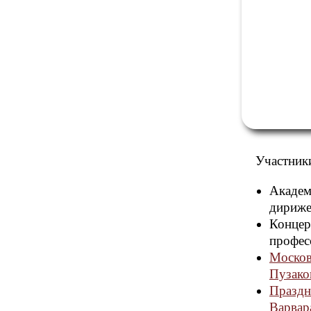
Участник
Академ
дириже
Концер
профес
Москов
Пузако
Праздн
Варвар