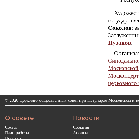
Художест
государстве
Соколов
; 
Заслуженны
Пузаков
.
Организа
Синодальног
Московской 
Москонцерта
церковного 
© 2026 Церковно-общественный совет при Патриархе Московском и вс
О совете
Новости
Состав
События
План работы
Анонсы
Проекты