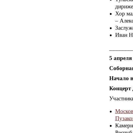
дириже
Хор ма
– Алек
Заслуж
Иван Н
________
5 апреля
Соборная
Начало в
Концерт 
Участник
Москов
Пузако
Камерн
Респуб