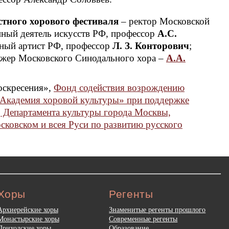
тного хорового фестиваля
– ректор Московской
нный деятель искусств РФ, профессор
А.С.
ный артист РФ, профессор
Л. З. Конторович
;
ижер Московского Синодального хора –
А.А.
скресения»,
Фонд содействия возрождению
«Академия хоровой культуры» при поддержке
, Департамента культуры города Москвы,
ковском и всея Руси по развитию русского
Хоры
Регенты
Архиерейские хоры
Знаменитые регенты прошлого
Монастырские хоры
Современные регенты
Приходские хоры
Образование