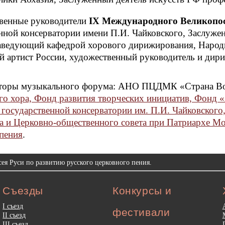
венные руководители
IX
Международного Великопос
нной консерватории имени П.И. Чайковского, Заслуже
заведующий кафедрой хорового дирижирования, Народ
й артист России, художественный руководитель и дир
торы музыкального форума: АНО ПЦДМК «Страна Во
о хора, Фонд развития творческих инициатив, Фонд 
государственной консерватории им. П.И. Чайковского
 и Церковно-общественного совета при Патриархе Мос
пения
.
ея Руси по развитию русского церковного пения.
Съезды
Конкурсы и
I съезд
фестивали
II съезд
III съезд