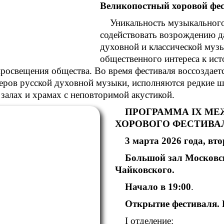
Великопостный хоровой фе
Уникальность музыкального 
содействовать возрождению д
духовной и классической муз
общественного интереса к ист
росвещения общества. Во время фестиваля воссоздает
еров русской духовной музыки, исполняются редкие 
залах и храмах с неповторимой акустикой.
ПРОГРАММА
IX
МЕЖ
ХОРОВОГО ФЕСТИВА
3 марта 2026 года,
вто
Большой зал Московск
Чайковского.
Начало в 19:00
.
Открытие фестиваля.
I отделение: