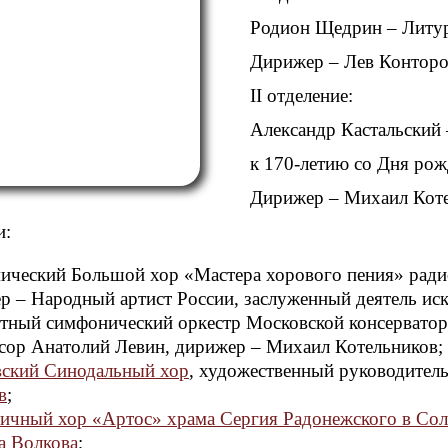
Родион Щедрин – Литур
Дирижер – Лев Контор
II отделение:
Александр Кастальский
к 170-летию со Дня ро
Дирижер – Михаил Кот
и:
ический Большой хор «Мастера хорового пения» ради
р – Народный артист России, заслуженный деятель ис
тный симфонический оркестр Московской консерватор
сор Анатолий Левин, дирижер – Михаил Котельников;
ский Синодальный хор
, художественный руководител
в
;
ичный хор «Артос» храма Сергия Радонежского в Со
а Волкова
;