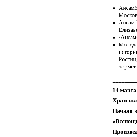
Ансамб
Москов
Ансамб
Елизав
·Ансам
Молоде
истори
России
хормей
________
14 марта 
Храм ик
Начало в
«Всенощн
Произвед