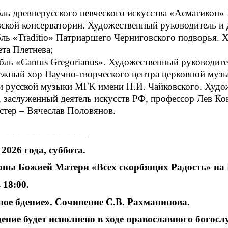
ль древнерусского певческого искусства «Асматикон»
ской консерватории. Художественный руководитель и 
ль «Traditio» Патриаршего Черниговского подворья. 
ета Плетнева;
бль «Cantus Gregorianus». Художественный руководит
жный хор Научно-творческого центра церковной муз
и русской музыки МГК имени П.И. Чайковского. Худо
, заслуженный деятель искусств РФ, профессор Лев К
стер – Вячеслав Половянов.
_________________
2026 года, суббота.
оны Божией Матери «Всех скорбящих Радость» на
 18:00.
ое бдение». Сочинение С.В. Рахманинова.
ение будет исполнено в ходе православного богосл