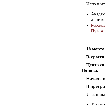
Исполнит
Академ
дириже
Москов
Пузако
________
18 марта 
Всеросси
Центр со
Попова.
Начало в
В програ
Участник
Тульск