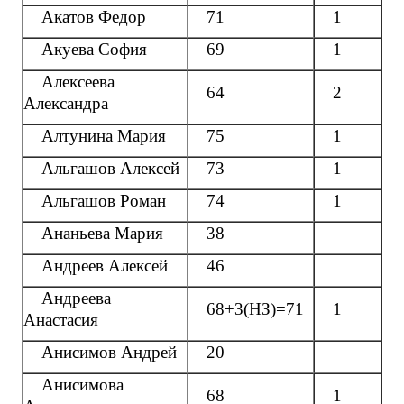
Акатов Федор
71
1
Акуева София
69
1
Алексеева
64
2
Александра
Алтунина Мария
75
1
Альгашов Алексей
73
1
Альгашов Роман
74
1
Ананьева Мария
38
Андреев Алексей
46
Андреева
68+3(НЗ)=71
1
Анастасия
Анисимов Андрей
20
Анисимова
68
1