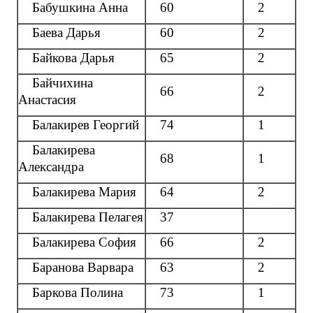
Бабушкина Анна
60
2
Баева Дарья
60
2
Байкова Дарья
65
2
Байчихина
66
2
Анастасия
Балакирев Георгий
74
1
Балакирева
68
1
Александра
Балакирева Мария
64
2
Балакирева Пелагея
37
Балакирева София
66
2
Баранова Варвара
63
2
Баркова Полина
73
1