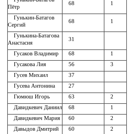
68
1
Пётр
Гунькин-Батагов
68
1
Сергий
Гунькина-Батагова
31
Анастасия
Гусаков Владимир
68
1
Гусакова Лия
56
3
Гусев Михаил
37
Гусева Антонина
27
Гюмюш Игорь
63
2
Давидкевич Даниил
68
1
Давидкевич Мария
60
2
Давыдов Дмитрий
60
2