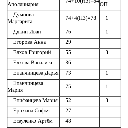
74+10(НЗ)=84
Аполлинария
ОП
Думнова
74+4(НЗ)=78
1
Маргарита
Дякин Иван
76
1
Егорова Анна
29
Елхов Григорий
55
3
Елхова Василиса
36
Епанчинцева Дарья
73
1
Епанчинцева
75
1
Мария
Епифанцева Мария
52
3
Ерохина Софья
27
Есауленко Артём
48