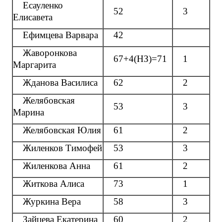
Есауленко
52
3
Елисавета
Ефимцева Варвара
42
Жаворонкова
67+4(НЗ)=71
1
Маргарита
Жданова Василиса
62
2
Желябовская
53
3
Марина
Желябовская Юлия
61
2
Жиленков Тимофей
53
3
Жиленкова Анна
61
2
Житкова Алиса
73
1
Журкина Вера
58
3
Зайцева Екатерина
60
2