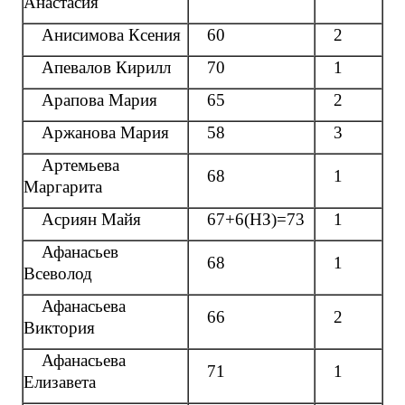
Анастасия
Анисимова Ксения
60
2
Апевалов Кирилл
70
1
Арапова Мария
65
2
Аржанова Мария
58
3
Артемьева
68
1
Маргарита
Асриян Майя
67+6(НЗ)=73
1
Афанасьев
68
1
Всеволод
Афанасьева
66
2
Виктория
Афанасьева
71
1
Елизавета