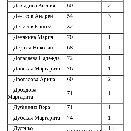
Давыдова Ксения
60
2
Денисов Андрей
54
3
Денисов Елисей
32
Денякина Мария
70
1
Дерюга Николай
68
1
Догадаева Надежда
72
1
Донская Маргарита
76
1
Дрогалова Арина
60
2
Дроздова
71
1
Маргарита
Дубинина Вера
71
1
Дубская Маргарита
74
1
Дуленко
1 +