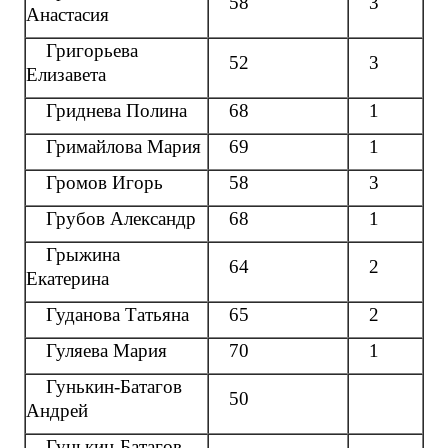
58
3
Анастасия
Григорьева
52
3
Елизавета
Гриднева Полина
68
1
Гримайлова Мария
69
1
Громов Игорь
58
3
Грубов Александр
68
1
Грыжина
64
2
Екатерина
Гуданова Татьяна
65
2
Гуляева Мария
70
1
Гунькин-Батагов
50
Андрей
Гунькин-Батагов