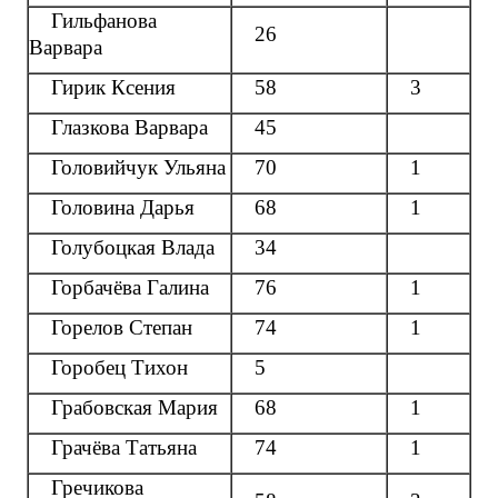
Гильфанова
26
Варвара
Гирик Ксения
58
3
Глазкова Варвара
45
Головийчук Ульяна
70
1
Головина Дарья
68
1
Голубоцкая Влада
34
Горбачёва Галина
76
1
Горелов Степан
74
1
Горобец Тихон
5
Грабовская Мария
68
1
Грачёва Татьяна
74
1
Гречикова