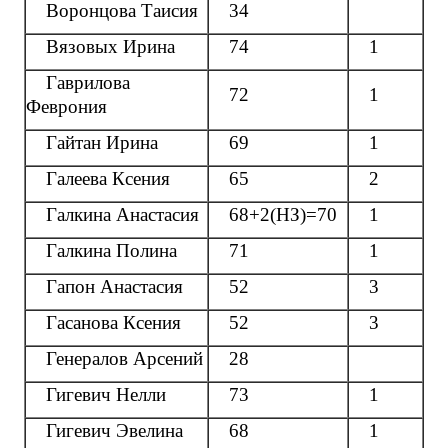
Воронцова Таисия
34
Вязовых Ирина
74
1
Гаврилова
72
1
Феврония
Гайтан Ирина
69
1
Галеева Ксения
65
2
Галкина Анастасия
68+2(НЗ)=70
1
Галкина Полина
71
1
Гапон Анастасия
52
3
Гасанова Ксения
52
3
Генералов Арсений
28
Гигевич Нелли
73
1
Гигевич Эвелина
68
1