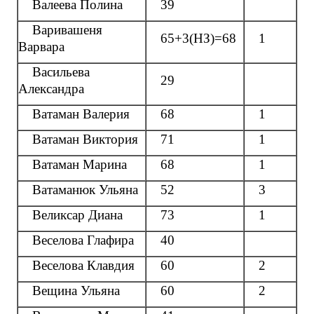
Валеева Полина
39
Варивашеня
65+3(НЗ)=68
1
Варвара
Васильева
29
Александра
Ватаман Валерия
68
1
Ватаман Виктория
71
1
Ватаман Марина
68
1
Ватаманюк Ульяна
52
3
Великсар Диана
73
1
Веселова Глафира
40
Веселова Клавдия
60
2
Вещина Ульяна
60
2