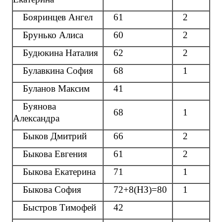
Бояринцев Ангел
61
2
Брунько Алиса
60
2
Будюкина Наталия
62
2
Булавкина София
68
1
Буланов Максим
41
Буянова
68
1
Александра
Быков Дмитрий
66
2
Быкова Евгения
61
2
Быкова Екатерина
71
1
Быкова София
72+8(НЗ)=80
1
Быстров Тимофей
42