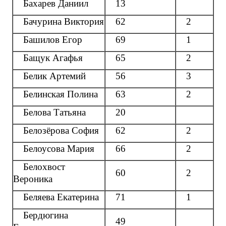
Бахарев Даниил
13
Бачурина Виктория
62
2
Башилов Егор
69
1
Бащук Агафья
65
2
Белик Артемий
56
3
Белинская Полина
63
2
Белова Татьяна
20
Белозёрова София
62
2
Белоусова Мария
66
2
Белохвост
60
2
Вероника
Беляева Екатерина
71
1
Бердюгина
49