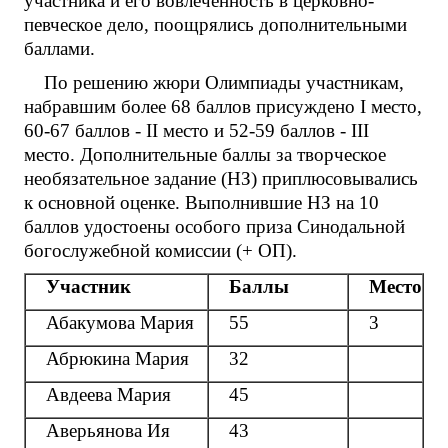
участника и его вовлеченность в церковно-
певческое дело, поощрялись дополнительными
баллами.
По решению жюри Олимпиады участникам,
набравшим более 68 баллов присуждено I место,
60-67 баллов - II место и 52-59 баллов - III
место. Дополнительные баллы за творческое
необязательное задание (НЗ) приплюсовывались
к основной оценке. Выполнившие НЗ на 10
баллов удостоены особого приза Синодальной
богослужебной комиссии (+ ОП).
Участник
Баллы
Место
Абакумова Мария
55
3
Абрюкина Мария
32
Авдеева Мария
45
Аверьянова Ия
43