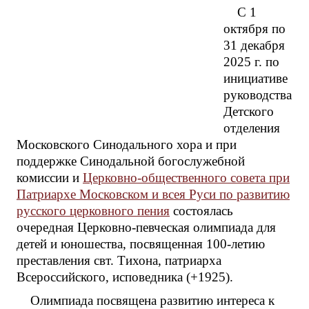
С 1
октября по
31 декабря
2025 г. по
инициативе
руководства
Детского
отделения
Московского Синодального хора и при
поддержке Синодальной богослужебной
комиссии и
Церковно-общественного совета при
Патриархе Московском и всея Руси по развитию
русского церковного пения
состоялась
очередная Церковно-певческая олимпиада для
детей и юношества, посвященная 100-летию
преставления свт. Тихона, патриарха
Всероссийского, исповедника (+1925).
Олимпиада посвящена развитию интереса к