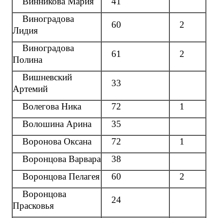
Винникова Мария
41
Виноградова
60
2
Лидия
Виноградова
61
2
Полина
Вишневский
33
Артемий
Волегова Ника
72
1
Волошина Арина
35
Воронова Оксана
72
1
Воронцова Варвара
38
Воронцова Пелагея
60
2
Воронцова
24
Прасковья