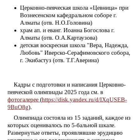
Церковно-певческая школа «Цевница» при
Вознесенском кафедральном соборе г.
Алматы (отв. Н.О.Головина)
храм ап. и еванг. Иоанна Богослова г.
Алматы (отв. О.А.Картаузова)
детская воскресная школа "Вера, Надежда,
Любовь" Иверско-Серафимовского собора,
г. Экибастуз (отв. Т.Г.Аверина)
Кадры с подготовки и написания Церковно-
певческой олимпиады 2025 года см. в
фотогалерее
(
https://disk.yandex.ru/d/IXqUSEB-
9BuO8g
)
.
Олимпиада состояла из 15 заданий, каждое из
которых оценивалось по 5-бальной шкале.
Развернутые ответы, проявлявшие эрудицию