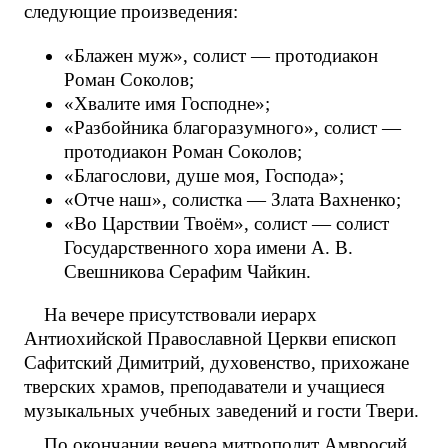
следующие произведения:
«Блажен муж», солист — протодиакон
Роман Соколов;
«Хвалите имя Господне»;
«Разбойника благоразумного», солист —
протодиакон Роман Соколов;
«Благослови, душе моя, Господа»;
«Отче наш», солистка — Злата Вахненко;
«Во Царствии Твоём», солист — солист
Государственного хора имени А. В.
Свешникова Серафим Чайкин.
На вечере присутствовали иерарх
Антиохийской Православной Церкви епископ
Сафитский Димитрий, духовенство, прихожане
тверских храмов, преподаватели и учащиеся
музыкальных учебных заведений и гости Твери.
По окончании вечера митрополит Амвросий