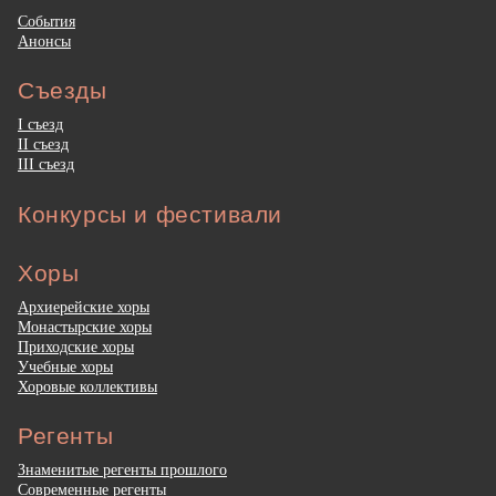
События
Анонсы
Съезды
I съезд
II съезд
III съезд
Конкурсы и фестивали
Хоры
Архиерейские хоры
Монастырские хоры
Приходские хоры
Учебные хоры
Хоровые коллективы
Регенты
Знаменитые регенты прошлого
Современные регенты