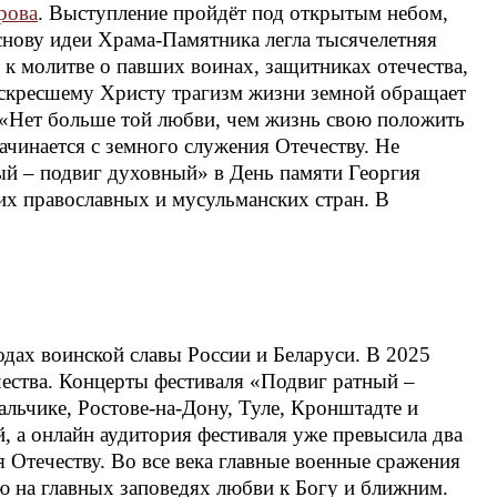
рова
. Выступление пройдёт под открытым небом,
снову идеи Храма-Памятника легла тысячелетняя
 к молитве о павших воинах, защитниках отечества,
оскресшему Христу трагизм жизни земной обращает
: «Нет больше той любви, чем жизнь свою положить
чинается с земного служения Отечеству. Не
ый – подвиг духовный» в День памяти Георгия
их православных и мусульманских стран. В
одах воинской славы России и Беларуси. В 2025
чества. Концерты фестиваля «Подвиг ратный –
альчике, Ростове-на-Дону, Туле, Кронштадте и
 а онлайн аудитория фестиваля уже превысила два
 Отечеству. Во все века главные военные сражения
ю на главных заповедях любви к Богу и ближним.