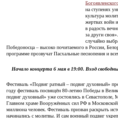
Богоявленског
на ступенях у
культура молит
жертвах войн 
в радость вечн
за други своя»
случайно выбр
Победоносца – высоко почитаемого в России, Белор
программе прозвучат Пасхальные песнопения и вс
Начало концерта 6 мая в 19:00. Вход свободный
Фестиваль «Подвиг ратный – подвиг духовный» пров
году фестиваль посвящён 80-летию Победы в Велик
подвиг духовный» уже состоялись в Севастополе, М
Главном храме Вооружённых сил РФ в Московской о
миллиона человек. Фестиваль призван раскрыть ист
начинались с молитвы. И сам военный подвиг укреп