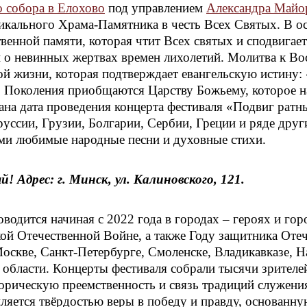
о собора в Елохово
под управлением
Александра Майо
никального Храма-Памятника в честь Всех Святых. В о
венной памяти, которая чтит Всех святых и сподвигает
и о невинных жертвах времен лихолетий. Молитва к В
ой жизни, которая подтверждает евангельскую истину
. Поколения приобщаются Царству Божьему, которое на
ана дата проведения концерта фестиваля «Подвиг ратн
уссии, Грузии, Болгарии, Сербии, Греции и ряде друг
еми любимые народные песни и духовные стихи.
! Адрес: г. Минск, ул. Калиновского, 121.
одится начиная с 2022 года в городах – героях и гор
ой Отечественной Войне, а также Году защитника Оте
оскве, Санкт-Петербурге, Смоленске, Владикавказе, Н
бласти. Концерты фестиваля собрали тысячи зрителей,
орическую преемственность и связь традиций служения
ляется твёрдостью веры в победу и правду, основанну