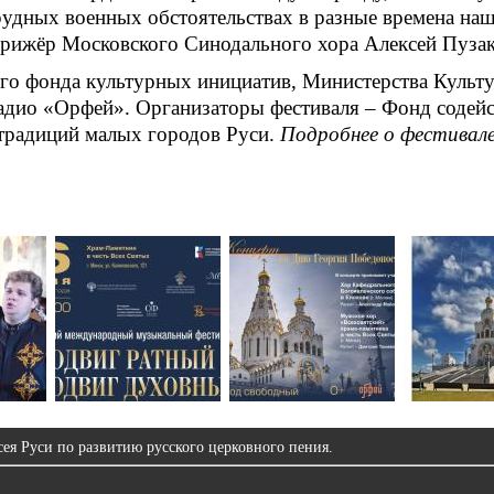
рудных военных обстоятельствах в разные времена на
дирижёр Московского Синодального хора Алексей Пузак
ого фонда культурных инициатив, Министерства Куль
адио «Орфей». Организаторы фестиваля – Фонд содей
традиций малых городов Руси.
Подробнее о фестивал
ея Руси по развитию русского церковного пения.