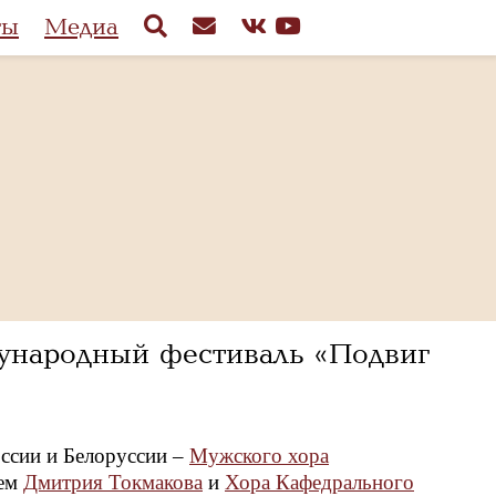
ты
Медиа
дународный фестиваль «Подвиг
оссии и Белоруссии –
Мужского хора
ием
Дмитрия Токмакова
и
Хора Кафедрального