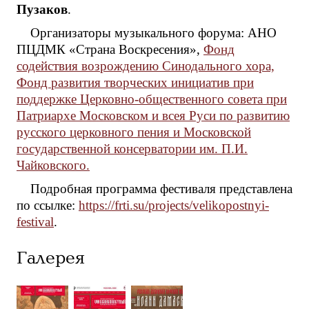
Пузаков
.
Организаторы музыкального форума: АНО
ПЦДМК «Страна Воскресения»,
Фонд
содействия возрождению Синодального хора,
Фонд развития творческих инициатив при
поддержке Церковно-общественного совета при
Патриархе Московском и всея Руси по развитию
русского церковного пения и Московской
государственной консерватории им. П.И.
Чайковского.
Подробная программа фестиваля представлена
по ссылке:
https://frti.su/projects/velikopostnyi-
festival
.
Галерея