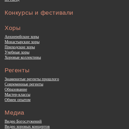
Конкурсы и фестивали
Хоры
Архиерейские хоры
Монастырские хоры
Приходские хоры
Учебные хоры
Хоровые коллективы
Регенты
Знаменитые регенты прошлого
Современные регенты
Образование
Мастер-классы
Обмен опытом
Медиа
Видео Богослужений
Видео хоровых концертов