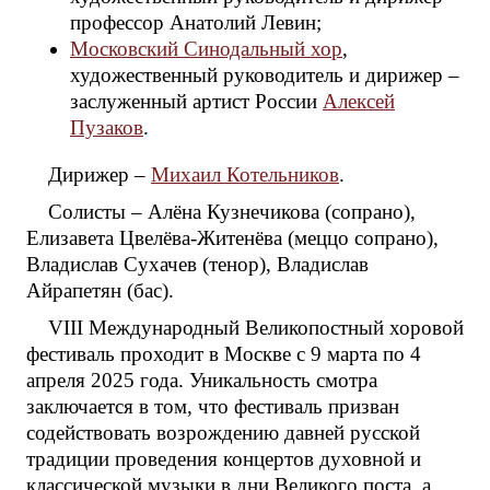
профессор Анатолий Левин;
Московский Синодальный хор
,
художественный руководитель и дирижер –
заслуженный артист России
Алексей
Пузаков
.
Дирижер –
Михаил Котельников
.
Солисты – Алёна Кузнечикова (сопрано),
Елизавета Цвелёва-Житенёва (меццо сопрано),
Владислав Сухачев (тенор), Владислав
Айрапетян (бас).
VIII Международный Великопостный хоровой
фестиваль проходит в Москве с 9 марта по 4
апреля 2025 года. Уникальность смотра
заключается в том, что фестиваль призван
содействовать возрождению давней русской
традиции проведения концертов духовной и
классической музыки в дни Великого поста, а