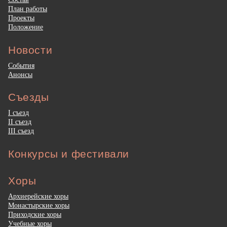
План работы
Проекты
Положение
Новости
События
Анонсы
Съезды
I съезд
II съезд
III съезд
Конкурсы и фестивали
Хоры
Архиерейские хоры
Монастырские хоры
Приходские хоры
Учебные хоры