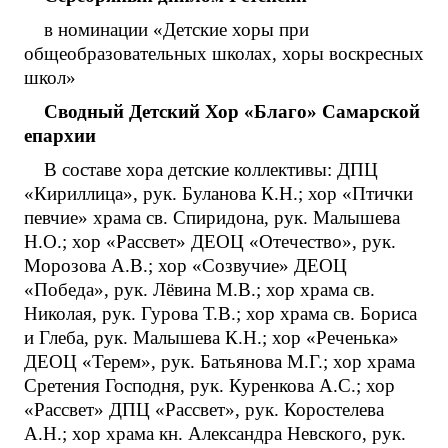
в номинации «Детские хоры при
общеобразовательных школах, хоры воскресных
школ»
Сводный Детский Хор «Благо» Самарской
епархии
В составе хора детские коллективы: ДПЦ
«Кириллица», рук. Буланова К.Н.; хор «Птички
певчие» храма св. Спиридона, рук. Малышева
Н.О.; хор «Рассвет» ДЕОЦ «Отечество», рук.
Морозова А.В.; хор «Созвучие» ДЕОЦ
«Победа», рук. Лёвина М.В.; хор храма св.
Николая, рук. Гурова Т.В.; хор храма св. Бориса
и Глеба, рук. Малышева К.Н.; хор «Реченька»
ДЕОЦ «Терем», рук. Батьянова М.Г.; хор храма
Сретения Господня, рук. Куренкова А.С.; хор
«Рассвет» ДПЦ «Рассвет», рук. Коростелева
А.Н.; хор храма кн. Александра Невского, рук.