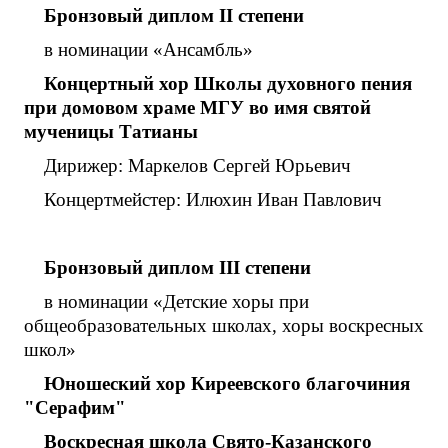
Бронзовый диплом
II
степени
в номинации «Ансамбль»
Концертный хор Школы духовного пения
при домовом храме МГУ во имя святой
мученицы Татианы
Дирижер: Маркелов Сергей Юрьевич
Концертмейстер: Илюхин Иван Павлович
Бронзовый диплом
III
степени
в номинации «Детские хоры при
общеобразовательных школах, хоры воскресных
школ»
Юношеский
хор
Киреевского
благочиния
"Серафим"
Воскресная
школа
Свято-Казанского