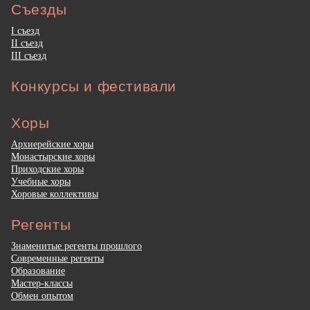
Съезды
I съезд
II съезд
III съезд
Конкурсы и фестивали
Хоры
Архиерейские хоры
Монастырские хоры
Приходские хоры
Учебные хоры
Хоровые коллективы
Регенты
Знаменитые регенты прошлого
Современные регенты
Образование
Мастер-классы
Обмен опытом