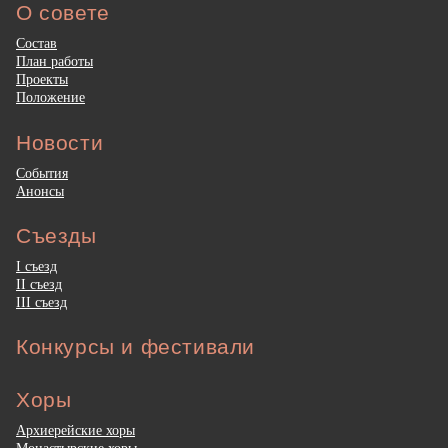
О совете
Состав
План работы
Проекты
Положение
Новости
События
Анонсы
Съезды
I съезд
II съезд
III съезд
Конкурсы и фестивали
Хоры
Архиерейские хоры